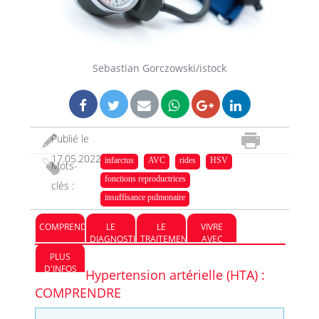
Sebastian Gorczowski/istock
Publié le
17.05.2022
infarctus
AVC
rides
HSV
Mots-
fonctions reproductrices
clés :
insuffisance pulmonaire
COMPRENDRE
LE
LE
VIVRE
DIAGNOSTIC
TRAITEMENT
AVEC
PLUS
D'INFOS
Hypertension artérielle (HTA) :
COMPRENDRE