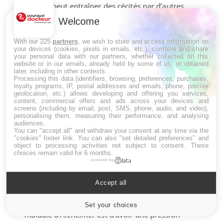
diabète peut entraîner des cécités par d’autres
mécanismes.
Welcome
L’HTA peut-elle atteindre le
With our 225
partners
, we wish to store and access information on
rein au point de nécessiter
your devices (cookies, pixels in emails, etc.), combine and share
your personal data with our partners, whether collected on this
une dialyse rénale ?
website or in our emails, already held by some of us, or obtained
later, including in other contexts.
Processing this data (identifiers, browsing, preferences, purchases,
Oui, l’hypertension artérielle, comme le diabète,
loyalty programs, IP, postal addresses and emails, phone, precise
sont les principaux facteurs d’insuffisance rénale
geolocation, etc.) allows developing and offering you services,
terminale avec comme conséquence soit la
content, commercial offers and ads across your devices and
screens (including by email, post, SMS, phone, audio, and video),
dialyse pour la majorité d’entre eux, soit la greffe
personalising them, measuring their performance, and analysing
rénale.
audiences.
You can "accept all" and withdraw your consent at any time via the
"cookies" footer link
. You can also "set detailed preferences" and
L’HTA peut-elle entraîner une
object to processing activities not subject to consent. These
démence ?
choices remain valid for 6 months.
powered by
Oui, et c’est un fait très méconnu des malades
pour lesquels la démence est considérée comme
Accept all
une fatalité. On sait aujourd’hui que la seule
prévention des démences vasculaires et de la
Set your choices
Cookies settings
maladie d’Alzheimer est d’avoir une pression