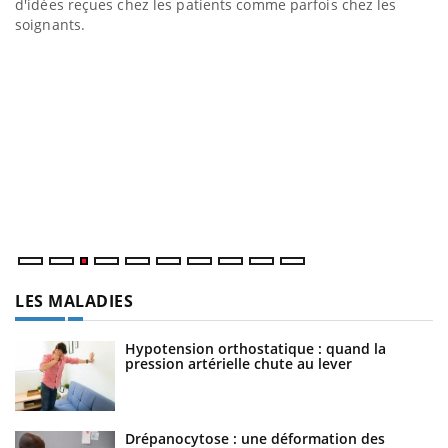
d'idées reçues chez les patients comme parfois chez les
soignants.
E
Yo
l’
L'
Va
ma
LES MALADIES
Hypotension orthostatique : quand la
pression artérielle chute au lever
Drépanocytose : une déformation des