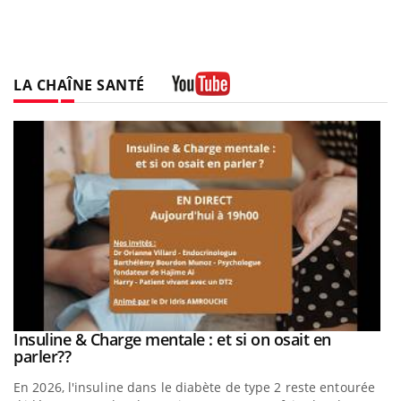
LA CHAÎNE SANTÉ
Youtube
be
Insuline & Charge mentale : et si on osait en
Youtube
Youtube
parler??
En 2026, l'insuline dans le diabète de type 2 reste entourée
a