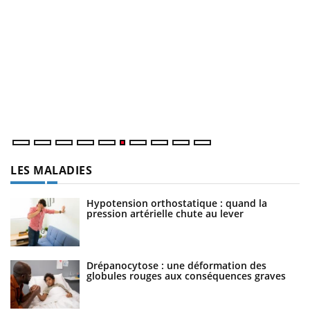
C
Yo
Co
cu
un
LES MALADIES
Hypotension orthostatique : quand la
pression artérielle chute au lever
Drépanocytose : une déformation des
globules rouges aux conséquences graves