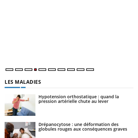
D
Yo
L
at
dé
LES MALADIES
Hypotension orthostatique : quand la
pression artérielle chute au lever
Drépanocytose : une déformation des
globules rouges aux conséquences graves