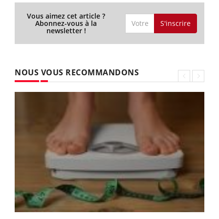
Et on ne parle même pas des "gueules de bois", qui ne
seront plus qu’un lointain souvenir. Du moins jusqu’au
mois de février... mais qui sait, l’expérience peut ouvrir
de nouvelles perspectives et nous motiver à être un peu
plus "dry" dorénavant.
« Les études montrent que six mois
après le DJ, les gens avaient réduit leur consommation
d’alcool, pour la simple raison qu’ils avaient réduit leur seuil
de tolérance,
précise Jean-Michel Delile.
Savourant les
mêmes sensations avec des doses moindres et donc moins
nocives. »
Se réinitialiser une fois par an, c’est peut-être
ça, le secret du Dry January...
Vous aimez cet article ?
S'inscrire
Abonnez-vous à la
newsletter !
NOUS VOUS RECOMMANDONS