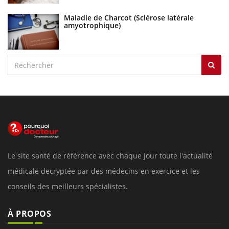
LES MALADIES
Hypotension orthostatique : quand la
pression artérielle chute au lever
Drépanocytose : une déformation des
globules rouges aux conséquences graves
Maladie de Charcot (Sclérose latérale
amyotrophique)