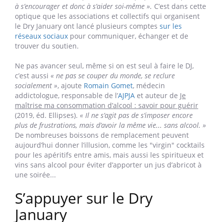
quelques conseils avisés pour rester endurant.
Ne pas avancer seul
Pour réussir son Dry January (DJ), il est recommandé de
ne pas le faire seul dans son coin : soit en parler autour
de soi, soit en y associant des proches.
« Il faut être dans
une logique d’émulation et de soutien réciproque, au sein de
sa famille ou dans un groupe d’amis »
, explique Jean-Michel
Delile, psychiatre et président de la F
édération Addiction
.
En signant ainsi une sorte de contrat, on se met
mutuellement
« une pression douce, qui pousse à s’épauler,
à s’encourager et donc à s’aider soi-même ».
C’est dans cette
optique que les associations et collectifs qui organisent
le Dry January ont lancé plusieurs comptes
sur les
réseaux sociaux
pour communiquer, échanger et de
trouver du soutien.
Ne pas avancer seul, même si on est seul à faire le DJ,
c’est aussi
« ne pas se couper du monde, se reclure
socialement »
, ajoute
Romain Gomet
, médecin
addictologue, responsable de l’
AJPJA
et auteur de
Je