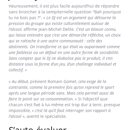
maîtrise ma consommation d’alcool : savoir pour guérir
(2019, éd. Ellipses).
« Il ne s’agit pas de s’imposer encore
plus de frustrations, mais d’avoir la même vie... sans alcool.
»
De nombreuses boissons de remplacement peuvent
aujourd’hui donner l’illusion, comme les "virgin" cocktails
pour les apéritifs entre amis, mais aussi les spiritueux et
vins sans alcool pour éviter d’apporter un jus d’abricot à
une soirée...
S’appuyer sur le Dry
January
Heureusement, il est plus facile aujourd’hui de répondre
sans broncher à la sempiternelle question "Bah pourquoi
tu ne bois pas ?".
« Le DJ est un argument qui détourne la
pression du groupe qui existe culturellement autour de
l’alcool,
affirme Jean-Michel Delile.
C’est un blason connu,
qui laisse entendre que c’est une démarche réfléchie, un choix
qui se rattache à une autre communauté : celle des
abstinents. On transforme ce qui était vu auparavant comme
une faiblesse ou un défaut en une autre forme de sociabilité.