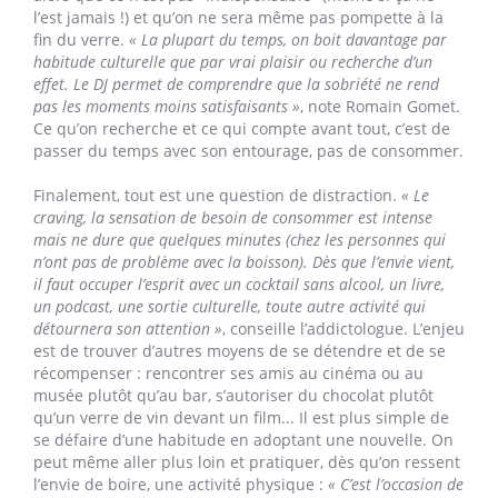
qui consiste à réduire sa consommation sans arrêter
complètement, est orchestrée par
« le lobby de l’alcool »
,
d’après Libération
, citant des associations de lutte contre
l’addiction. C’est aussi l’avis de Romain Gomet, qui vient
de signer
un article sur la question
.
Se distraire et se
récompenser autrement
Faire un Dry January, c’est aussi prendre conscience des
nombreuses fois où l’on boit de l’alcool avec des amis
alors que ce n’est pas "indispensable" (même si ça ne
l’est jamais !) et qu’on ne sera même pas pompette à la
fin du verre.
« La plupart du temps, on boit davantage par
habitude culturelle que par vrai plaisir ou recherche d’un
effet. Le DJ permet de comprendre que la sobriété ne rend
pas les moments moins satisfaisants »
, note Romain Gomet.
Ce qu’on recherche et ce qui compte avant tout, c’est de
passer du temps avec son entourage, pas de consommer.
Finalement, tout est une question de distraction.
« Le
craving, la sensation de besoin de consommer est intense