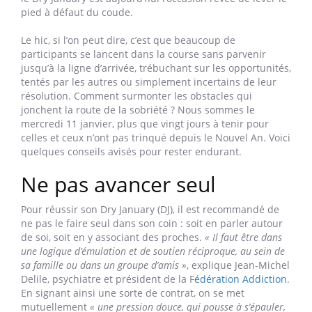
on estimait le nombre de participants à 6.5 millions.
Comme le "Mois sans tabac" en novembre, le Dry January
est devenu un rendez-vous bien installé chez ceux qui,
par prise de conscience ou simple curiosité, veulent
réduire la cadence pour reposer leur organisme des
effets nocifs d’une consommation trop régulière.
D’après
l'Institut national de la santé et de la recherche médicale
(Inserm), un quart des adultes boivent plus d’alcool que
les doses maximales recommandées par
Santé Publique
France
– deux verres par jour, pas tous les jours et pas
plus de dix verres par semaine. Parce qu’il s’est banalisé,
le Dry January est aujourd’hui l’occasion rêvée de lever le
pied à défaut du coude.
Le hic, si l’on peut dire, c’est que beaucoup de
participants se lancent dans la course sans parvenir
jusqu’à la ligne d’arrivée, trébuchant sur les opportunités,
tentés par les autres ou simplement incertains de leur
résolution. Comment surmonter les obstacles qui
jonchent la route de la sobriété ? Nous sommes le
mercredi 11 janvier, plus que vingt jours à tenir pour
celles et ceux n’ont pas trinqué depuis le Nouvel An. Voici