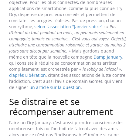
harassante au travail, ou parce qu’on veut se décharger
d’une grosse dispute, ou parce qu’on veut se sentir bien
dans une soirée,
« sauf qu’utiliser l’alcool comme un
régulateur ou un anxiolytique est un cercle vicieux : cela a un
effet apaisant dans l’immédiat mais stressant au long terme
»
. En s’abstenant quelques semaines, on peut mieux
détecter les facteurs de bascule, et ainsi tenter d’agir sur
la cause plutôt que le symptôme.
Pour s’aider dans cette auto-évaluation, on peut utiliser
un carnet de bord, pour sanctuariser les étapes, cocher
les "jours sans", noter les améliorations de manière
objective. Pour les plus connectés, de nombreuses
applications de smartphone, comme la plus connue Try
Dry, dispense de précieux conseils et permettent de
constater les progrès réalisés. Pas de pression, chacun
son rythme,
selon l’association "Janvier sobre"
:
« Pas
d’alcool du tout pendant un mois, un peu mais seulement en
compagnie, jamais en semaine… C’est vous qui voyez. Objectif,
atteindre une consommation raisonnée et garder au moins 2
jours sans alcool par semaine. »
Mais gardons quand
même en tête que la nouvelle campagne
Damp January
,