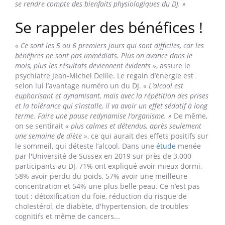
mais ne dure que quelques minutes (chez les personnes qui
n’ont pas de problème avec la boisson). Dès que l’envie vient,
il faut occuper l’esprit avec un cocktail sans alcool, un livre,
un podcast, une sortie culturelle, toute autre activité qui
détournera son attention »
, conseille l’addictologue. L’enjeu
est de trouver d’autres moyens de se détendre et de se
récompenser : rencontrer ses amis au cinéma ou au
musée plutôt qu’au bar, s’autoriser du chocolat plutôt
qu’un verre de vin devant un film... Il est plus simple de
se défaire d’une habitude en adoptant une nouvelle. On
peut même aller plus loin et pratiquer, dès qu’on ressent
l’envie de boire, une activité physique :
« C’est l’occasion de
se rendre compte des bienfaits physiologiques du DJ. »
Se rappeler des bénéfices !
« Ce sont les 5 ou 6 premiers jours qui sont difficiles, car les
bénéfices ne sont pas immédiats. Plus on avance dans le
mois, plus les résultats deviennent évidents »
, assure le
psychiatre Jean-Michel Delile. Le regain d’énergie est
selon lui l’avantage numéro un du DJ.
« L’alcool est
euphorisant et dynamisant, mais avec la répétition des prises