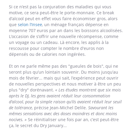
et la tolérance qui s’installe, il va avoir un effet sédatif à long
terme. Faire une pause redynamise l’organisme. »
De même,
on se sentirait
« plus calmes et détendus, après seulement
une semaine de diète »
, ce qui aurait des effets positifs sur
le sommeil, qui déteste l’alcool. Dans une
étude
menée
par l'Université de Sussex en 2019 sur près de 3.000
participants au DJ, 71% ont expliqué avoir mieux dormi,
58% avoir perdu du poids, 57% avoir une meilleure
concentration et 54% une plus belle peau. Ce n’est pas
tout : détoxification du foie, réduction du risque de
cholestérol, de diabète, d'hypertension, de troubles
cognitifs et même de cancers...
Si ce n’est pas la conjuration des maladies qui vous
motive, ce sera peut-être le porte-monnaie. Ce break
d’alcool peut en effet vous faire économiser gros, alors
que
selon l’Insee
, un ménage français dépense en
moyenne 707 euros par an dans les boissons alcoolisées.
L’occasion de s’offrir une nouvelle récompense, comme
un voyage ou un cadeau. Là encore, les applis à la
rescousse pour compter le nombre d'euros non
dépensés ou de calories non ingérées.