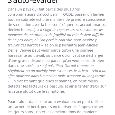
Sans compter que le DJ ne diabolise pas le produit, il s’en
distance sous la forme d’un jeu, d’un challenge individuel et
collectif. »
« Au début,
prévient Romain Gomet,
cela exige de la
contrainte, comme la première fois qu’on reprend le sport
après une longue période sans. Mais cela permet aussi de
faire le point sur sa consommation. »
Si l’objectif que
chacun s’est fixé à lui-même est trop dur à tenir, presque
impossible,
« c’est là qu’il faut interroger son rapport à
l’alcool »,
avertit le spécialiste.
S’auto-évaluer
Dans un pays qui fait partie des plus gros
consommateurs d’alcool parmi l’OCDE, passer un Janvier
tout en sobriété est une manière de prendre conscience
de sa relation avec la boisson (fréquence, accoutumance,
déclencheurs...).
« Il s’agit de repérer les circonstances, les
moments de tentation et de fragilité où cela devient difficile
de ne pas boire, où l’on perd le contrôle, pour ensuite y
trouver des parades »
, selon le psychiatre Jean-Michel
Delile. L’envie peut venir parce qu’on une journée