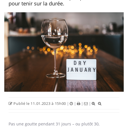
Sans alcool
Dry January : comment aller
jusqu’au bout ?
Par
Stanislas Deve
Chaque année, des millions de personnes se
lancent le défi de ne pas boire d’alcool
pendant tout le mois de janvier, mais
beaucoup peinent à aller jusqu’au bout de
l’aventure. Deux médecins spécialistes de
l’addiction nous servent quelques conseils
pour tenir sur la durée.