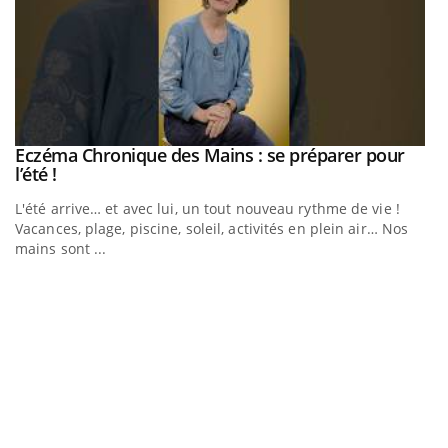
Eczéma Chronique des Mains : se préparer pour
Youtube
Youtube
l’été !
e
L'été arrive… et avec lui, un tout nouveau rythme de vie !
Vacances, plage, piscine, soleil, activités en plein air… Nos
mains sont ...
D
Yo
L
at
dé