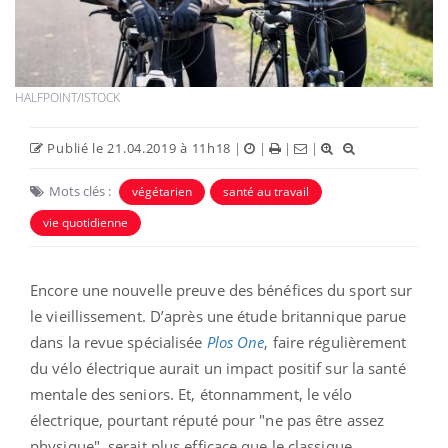
HALFPOINT/ISTOCK
Publié le 21.04.2019 à 11h18
|
|
|
|
Mots clés :
végétarien
santé au travail
vie quotidienne
Encore une nouvelle preuve des bénéfices du sport sur
le vieillissement. D’après une étude britannique parue
dans la revue spécialisée
Plos One
, faire régulièrement
du vélo électrique aurait un impact positif sur la santé
mentale des seniors. Et, étonnamment, le vélo
électrique, pourtant réputé pour "ne pas être assez
physique", serait plus efficace que le classique.