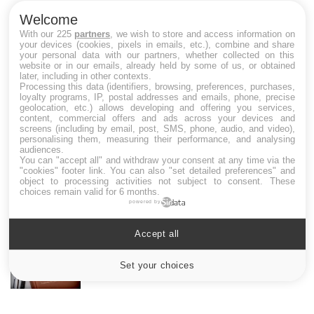
un
Welcome
With our 225
partners
, we wish to store and access information on
your devices (cookies, pixels in emails, etc.), combine and share
your personal data with our partners, whether collected on this
website or in our emails, already held by some of us, or obtained
later, including in other contexts.
LES MALADIES
Processing this data (identifiers, browsing, preferences, purchases,
loyalty programs, IP, postal addresses and emails, phone, precise
geolocation, etc.) allows developing and offering you services,
Hypotension orthostatique : quand la
content, commercial offers and ads across your devices and
pression artérielle chute au lever
screens (including by email, post, SMS, phone, audio, and video),
personalising them, measuring their performance, and analysing
audiences.
You can "accept all" and withdraw your consent at any time via the
"cookies" footer link
. You can also "set detailed preferences" and
Drépanocytose : une déformation des
object to processing activities not subject to consent. These
globules rouges aux conséquences graves
choices remain valid for 6 months.
powered by
Accept all
Maladie de Charcot (Sclérose latérale
amyotrophique)
Set your choices
Cookies settings