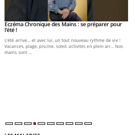
Eczéma Chronique des Mains : se préparer pour
Youtube
Youtube
l’été !
e
L'été arrive… et avec lui, un tout nouveau rythme de vie !
Vacances, plage, piscine, soleil, activités en plein air… Nos
mains sont ...
D
Yo
L
at
dé