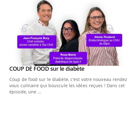
Youtube
cès
COUP DE FOOD sur le diabète
Youtube
Coup de food sur le diabète, c'est votre nouveau rendez-
 en
vous culinaire qui bouscule les idées reçues ! Dans cet
u
épisode, une ...
Qua
You
"Les
trav