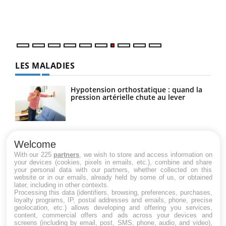
DRH 
LES MALADIES
Hypotension orthostatique : quand la
pression artérielle chute au lever
Drépanocytose : une déformation des
globules rouges aux conséquences
Welcome
graves
With our 225
partners
, we wish to store and access information on
your devices (cookies, pixels in emails, etc.), combine and share
your personal data with our partners, whether collected on this
website or in our emails, already held by some of us, or obtained
Maladie de Charcot (Sclérose latérale
later, including in other contexts.
amyotrophique)
Processing this data (identifiers, browsing, preferences, purchases,
loyalty programs, IP, postal addresses and emails, phone, precise
geolocation, etc.) allows developing and offering you services,
content, commercial offers and ads across your devices and
screens (including by email, post, SMS, phone, audio, and video),