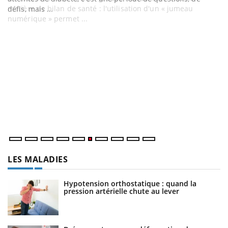
matière de bilan de santé : l'utilisation d'un « jumeau
numérique » permet ...
C
Yo
Co
cu
un
LES MALADIES
Hypotension orthostatique : quand la
pression artérielle chute au lever