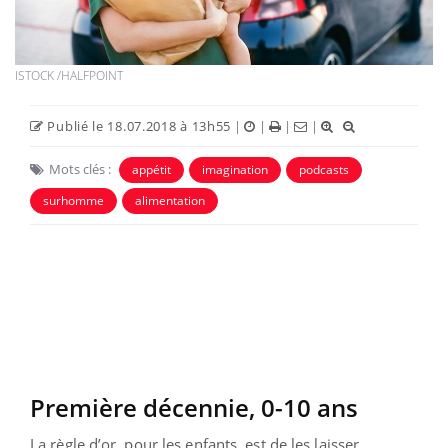
ISTOCK /HALFPOINT
Publié le 18.07.2018 à 13h55
|
|
|
|
Mots clés :
appétit
imagination
podcasts
surhomme
alimentation
Première décennie, 0-10 ans
La règle d’or, pour les enfants, est de les laisser