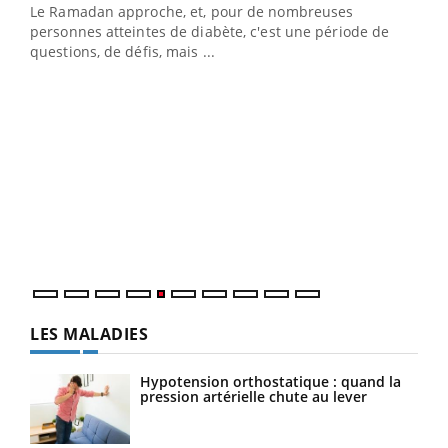
Le Ramadan approche, et, pour de nombreuses
vie !
personnes atteintes de diabète, c'est une période de
…
questions, de défis, mais ...
Un 
You
à l
Un é
mati
numé
LES MALADIES
Hypotension orthostatique : quand la
pression artérielle chute au lever