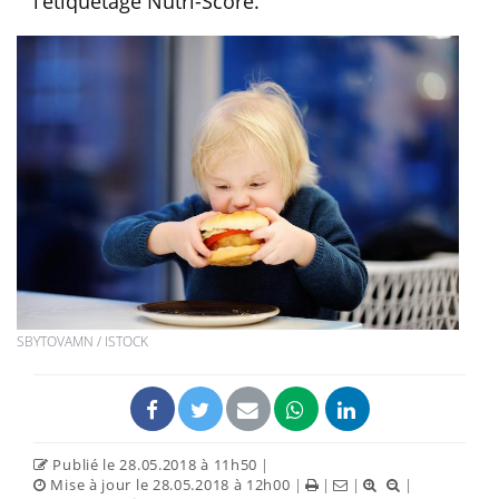
l’étiquetage Nutri-Score.
SBYTOVAMN / ISTOCK
Publié le 28.05.2018 à 11h50
|
Mise à jour le 28.05.2018 à 12h00
|
|
|
|