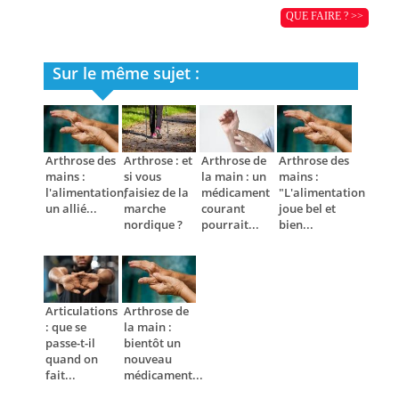
QUE FAIRE ? >>
Sur le même sujet :
Arthrose des
Arthrose : et
Arthrose de
Arthrose des
mains :
si vous
la main : un
mains :
l'alimentation,
faisiez de la
médicament
"L'alimentation
un allié...
marche
courant
joue bel et
nordique ?
pourrait...
bien...
Articulations
Arthrose de
: que se
la main :
passe-t-il
bientôt un
quand on
nouveau
fait...
médicament...