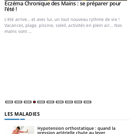
Eczéma Chronique des Mains : se préparer pour
Youtube
Youtube
l’été !
e
L'été arrive… et avec lui, un tout nouveau rythme de vie !
Vacances, plage, piscine, soleil, activités en plein air… Nos
mains sont ...
D
Yo
L
at
dé
LES MALADIES
Hypotension orthostatique : quand la
pression artérielle chute au lever