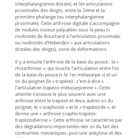
interphalangienne distale), et les articulations
proximales des doigts, entre la 2ème et la
première phalange (ou interphalangienne
proximale). Cette arthrose digitale s’accompagne
de nodules osseux palpables sous la peau («
nodosités de Bouchard à l’articulation proximale,
ou nodosités d’Heberden » aux articulations
distales des doigts), voire de déformations.
Il y a ensuite l’arthrose de la base du pouce : la «
rhizarthrose », qui touche l’articulation entre l’os
de la base du pouce (« le 1er métacarpe ») et un
os du poignet (le « trapèze) : c’est-à-dire «
l’articulation trapézo-métacarpienne ». Cette
atteinte s’associe le plus souvent avec une
arthrose entre le trapèze et deux autres os du
poignet, le « scaphoïde » et le « trapézoïde », et
donne une « arthrose scapho-trapézo-
trapézoïdienne ». Cette arthrose se caractérise par
des dégradations importantes des os du fait des
contraintes mécaniques, puis une ankylose et des