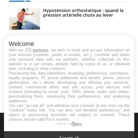
Hypotension orthostatique : quand la
pression artérielle chute au lever
Drépanocytose : une déformation des
globules rouges aux conséquences
Welcome
graves
With our 225
partners
, we wish to store and access information on
your devices (cookies, pixels in emails, etc.), combine and share
your personal data with our partners, whether collected on this
website or in our emails, already held by some of us, or obtained
Maladie de Charcot (Sclérose latérale
later, including in other contexts.
amyotrophique)
Processing this data (identifiers, browsing, preferences, purchases,
loyalty programs, IP, postal addresses and emails, phone, precise
geolocation, etc.) allows developing and offering you services,
content, commercial offers and ads across your devices and
screens (including by email, post, SMS, phone, audio, and video),
personalising them, measuring their performance, and analysing
audiences.
You can "accept all" and withdraw your consent at any time via the
"cookies" footer link
. You can also "set detailed preferences" and
object to processing activities not subject to consent. These
choices remain valid for 6 months.
powered by
Accept all