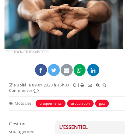
PROSTOCK-STUDIO/ISTOCK
Publié le 09.01.2023 à 16h00
|
|
|
|
|
Commenter
Mots clés :
craquements
articulation
gaz
C’est un
L'ESSENTIEL
soulagement