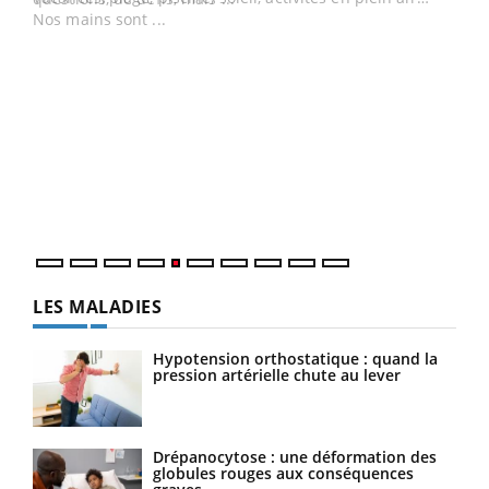
Un 
You
à l
Un é
mati
numé
LES MALADIES
Hypotension orthostatique : quand la
pression artérielle chute au lever
Drépanocytose : une déformation des
globules rouges aux conséquences