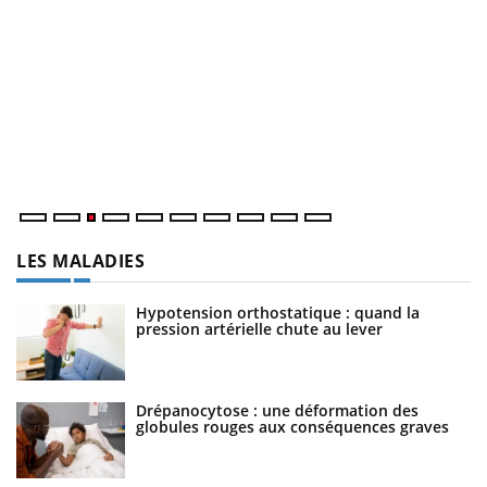
E
Yo
l’
L'
Va
ma
LES MALADIES
Hypotension orthostatique : quand la
pression artérielle chute au lever
Drépanocytose : une déformation des
globules rouges aux conséquences graves