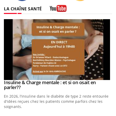
Twitter
Facebook
Instagram
LA CHAÎNE SANTÉ
Youtube
be
Insuline & Charge mentale : et si on osait en
Youtube
Youtube
parler??
En 2026, l'insuline dans le diabète de type 2 reste entourée
a
d'idées reçues chez les patients comme parfois chez les
soignants.