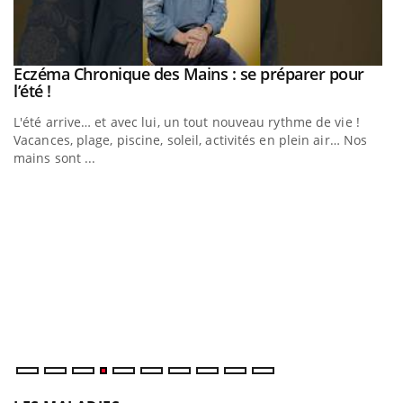
Youtube
Eczéma Chronique des Mains : se préparer pour
Diabète & Ramadan 2026
Youtube
Youtube
Youtube
l’été !
Le Ramadan approche, et, pour de nombreuses personnes
L'été arrive… et avec lui, un tout nouveau rythme de vie !
atteintes de diabète, c'est une période de questions, de
Vacances, plage, piscine, soleil, activités en plein air… Nos
défis, mais ...
mains sont ...
U
Yo
m
Un
ma
nu