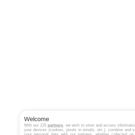
Welcome
With our 225
partners
, we wish to store and access informati
your devices (cookies, pixels in emails, etc.), combine and 
your personal data with our partners, whether collected on 