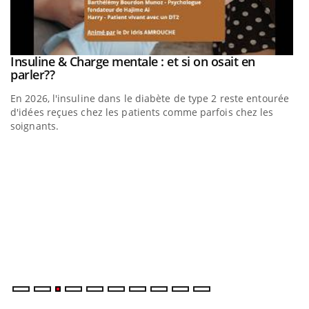
be
Insuline & Charge mentale : et si on osait en
Youtube
Youtube
parler??
En 2026, l'insuline dans le diabète de type 2 reste entourée
a
d'idées reçues chez les patients comme parfois chez les
soignants.
E
Yo
l’
L'
Va
ma