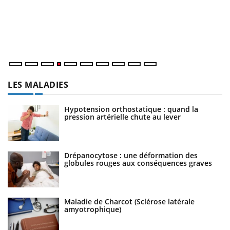
L
at
dé
LES MALADIES
Hypotension orthostatique : quand la
pression artérielle chute au lever
Drépanocytose : une déformation des
globules rouges aux conséquences graves
Maladie de Charcot (Sclérose latérale
amyotrophique)