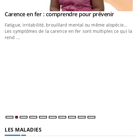
Youtube
Carence en fer : comprendre pour prévenir
Youtube
Fatigue, irritabilité, brouillard mental ou même alopécie…
Les symptômes de la carence en fer sont multiples ce qui la
rend ...
Insuline & Charge mentale : et si on osait en
E
Youtube
Yo
Youtube
parler??
l’
En 2026, l'insuline dans le diabète de type 2 reste entourée
L'
d'idées reçues chez les patients comme parfois chez les
Va
soignants.
ma
LES MALADIES