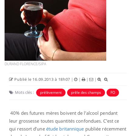
DURAND FLORENCE/SIPA
Publié le 16.09.2013 à 18h07
|
|
|
|
Mots clés :
prélèvement
prêle des champs
FO
40% des futures mères boivent de l’alcool pendant
leur grossesse toutes quantités confondues. C’est ce
qui ressort d’une
étude britannique
publiée récemment