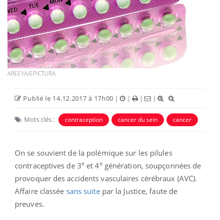
AREEYA/EPICTURA
Publié le 14.12.2017 à 17h00
|
|
|
|
Mots clés :
contraception
cancer du sein
cancer
On se souvient de la polémique sur les pilules
e
e
contraceptives de 3
et 4
génération, soupçonnées de
provoquer des accidents vasculaires cérébraux (AVC).
Affaire classée
sans suite
par la Justice, faute de
preuves.