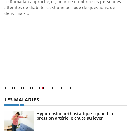
Le Ramadan approche, et, pour de nombreuses personnes
Un établissement lié à un groupe mutualiste innove en
atteintes de diabète, c'est une période de questions, de
matière de bilan de santé : l'utilisation d'un « jumeau
défis, mais ...
numérique » permet ...
C
Yo
Co
cu
un
LES MALADIES
Hypotension orthostatique : quand la
pression artérielle chute au lever