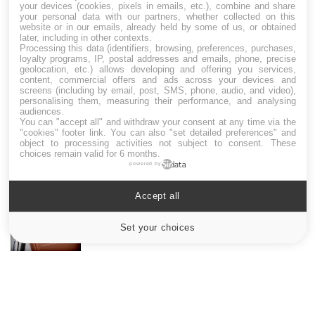
your devices (cookies, pixels in emails, etc.), combine and share
your personal data with our partners, whether collected on this
website or in our emails, already held by some of us, or obtained
later, including in other contexts.
LES MALADIES
Processing this data (identifiers, browsing, preferences, purchases,
loyalty programs, IP, postal addresses and emails, phone, precise
geolocation, etc.) allows developing and offering you services,
Hypotension orthostatique : quand la
content, commercial offers and ads across your devices and
pression artérielle chute au lever
screens (including by email, post, SMS, phone, audio, and video),
personalising them, measuring their performance, and analysing
audiences.
You can "accept all" and withdraw your consent at any time via the
"cookies" footer link
. You can also "set detailed preferences" and
Drépanocytose : une déformation des
object to processing activities not subject to consent. These
globules rouges aux conséquences graves
choices remain valid for 6 months.
powered by
Accept all
Maladie de Charcot (Sclérose latérale
amyotrophique)
Set your choices
Cookies settings