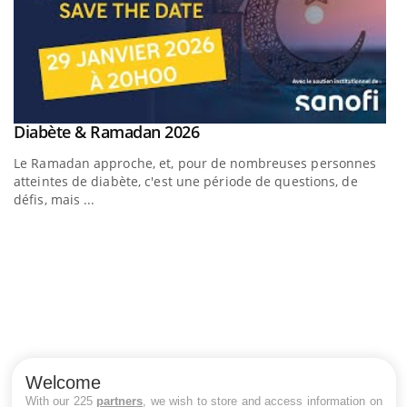
Youtube
Diabète & Ramadan 2026
Youtube
Le Ramadan approche, et, pour de nombreuses personnes
atteintes de diabète, c'est une période de questions, de
défis, mais ...
U
Yo
m
Un
ma
Welcome
nu
With our 225
partners
, we wish to store and access information on