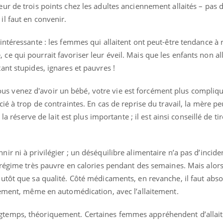
eur de trois points chez les adultes anciennement allaités – pas 
il faut en convenir.
 intéressante : les femmes qui allaitent ont peut-être tendance à 
ce qui pourrait favoriser leur éveil. Mais que les enfants non all
tant stupides, ignares et pauvres !
us venez d'avoir un bébé, votre vie est forcément plus compliqu
cié à trop de contraintes. En cas de reprise du travail, la mère peu
e la réserve de lait est plus importante ; il est ainsi conseillé de tire
nir ni à privilégier ; un déséquilibre alimentaire n’a pas d’incide
i régime très pauvre en calories pendant des semaines. Mais alors,
plutôt que sa qualité. Côté médicaments, en revanche, il faut ab
aitement, même en automédication, avec l’allaitement.
gtemps, théoriquement. Certaines femmes appréhendent d’allait