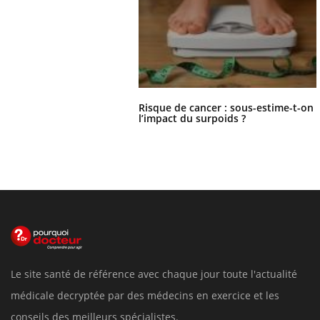
Risque de cancer : sous-estime-t-on
l’impact du surpoids ?
Le site santé de référence avec chaque jour toute l'actualité
médicale decryptée par des médecins en exercice et les
conseils des meilleurs spécialistes.