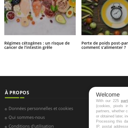
Régimes cétogènes : un risque de
Perte de poids post-pa
cancer de l’intestin grêle
comment s’alimenter ?
À PROPOS
NEWSLETT
Welcome
With our 225
par
(cookies, pixels 
Recevez toute
Données personnelles et cookies
partners, whether c
infos santé
or obtained later, i
Qui sommes-nous
Processing this da
Conditions d'utilisation
IP, postal address