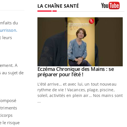
LA CHAÎNE SANTÉ
Youtube
enfaits du
urrisson.
 leurs
ssement. A
ale : et si on
Eczéma Chronique des Mains : se
Youtube
s au sujet de
ube
Youtube
préparer pour l’été !
e diabète de type 2
L'été arrive… et avec lui, un tout nouveau
çues chez les
rythme de vie ! Vacances, plage, piscine,
ez les soignants.
soleil, activités en plein air… Nos mains sont
. Composé
...
Y
utriments
ticorps
L
 le risque
n