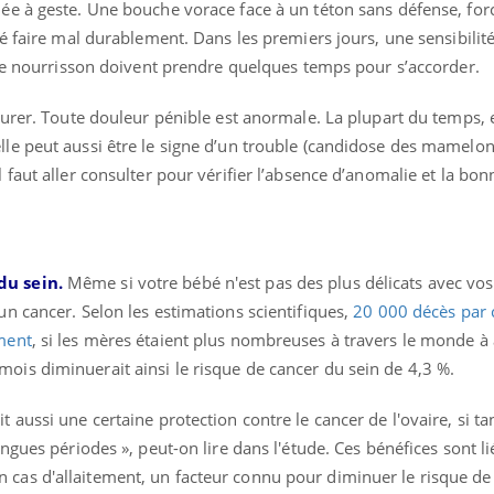
iée à geste. Une bouche vorace face à un téton sans défense, fo
nsé faire mal durablement. Dans les premiers jours, une sensibilit
et le nourrisson doivent prendre quelques temps pour s’accorder.
 durer. Toute douleur pénible est anormale. La plupart du temps, 
lle peut aussi être le signe d’un trouble (candidose des mamelon
l faut aller consulter pour vérifier l’absence d’anomalie et la bo
du sein.
Même si votre bébé n'est pas des plus délicats avec vos 
un cancer. Selon les estimations scientifiques,
20 000 décès par 
ement
, si les mères étaient plus nombreuses à travers le monde à a
ois diminuerait ainsi le risque de cancer du sein de 4,3 %.
t aussi une certaine protection contre le cancer de l'ovaire, si ta
ongues périodes », peut-on lire dans l'étude. Ces bénéfices sont li
 cas d'allaitement, un facteur connu pour diminuer le risque de