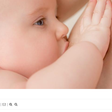
La sieste empêche-t-elle de
Fortes c
dormir la nuit ?
le risq
grimpe-t
VIH : la fin du comprimé
Le Viagr
tous les jours se profile-t-
la propa
elle enfin ?
Pourquoi votre ventre
Pourquo
gâche-t-il les premiers
protéine
jours de vos vacances ?
finalem
|
|