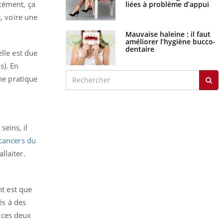
rcément, ça
liées à problème d’appui
é, voire une
Mauvaise haleine : il faut
améliorer l’hygiène bucco-
dentaire
elle est due
s). En
nne pratique
seins, il
cancers du
llaiter.
nt est que
és à des
 ces deux