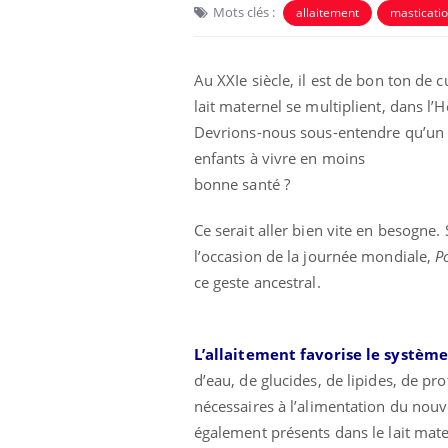
Mots clés :
allaitement
masticati
Au XXIe siècle, il est de bon ton de c
lait maternel se multiplient, dans l
Devrions-nous sous-entendre qu’un t
enfants à vivre en moins
bonne santé ?
Ce serait aller bien vite en besogne.
Eczéma Chronique des Mains :
Care
Youtube
Yout
l’occasion de la journée mondiale,
P
Youtube
expliquer ma maladie
prév
ce geste ancestral.
Il y a des sujets qui sont faciles à aborder...
Fatig
d'autres non ! D'un côté, poser des questions
même
sur la maladie d'un proche c'est montrer ...
caren
L’allaitement favorise le systèm
...
d’eau, de glucides, de lipides, de pr
nécessaires à l’alimentation du nou
également présents dans le lait mate