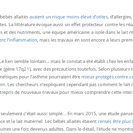
bébés allaités
avaient un risque moins élevé d’otites
, d’allergies
es. La littérature évoque aussi un effet protecteur contre les réa
s et des nutriments, une équipe américaine a isolé dans le lait 
ent l’inflammation
, mais les travaux en sont encore à leurs prem
Le lien semble lointain… mais le constat a été établi chez les enf
e (gène 17q21), avec des précautions toutefois. Selon plusieurs t
énétiques pour l’asthme pourraient être
mieux protégés contre c
ein.
Les chercheurs n’expliquent cependant pas comment le lait m
entrepris de nouveaux travaux pour mieux comprendre cette inter
 seulement c’était aussi simple... En mars 2015, une étude parue
ence et le lait maternel. Les bébés allaités étaient
censés être plus i
utres une fois devenus adultes. Dans le détail, l’étude ne montra