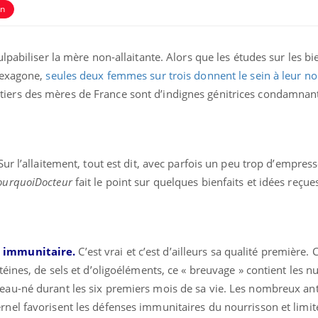
on
ulpabiliser la mère non-allaitante. Alors que les études sur les bi
’Hexagone,
seules deux femmes sur trois donnent le sein à leur no
iers des mères de France sont d’indignes génitrices condamnant
 Sur l’allaitement, tout est dit, avec parfois un peu trop d’empre
nce en fer : comprendre pour
Insuline & Charge ment
ube
Youtube
ourquoiDocteur
fait le point sur quelques bienfaits et idées reçue
Youtube
Yout
enir
osait en parler??
ue, irritabilité, brouillard mental ou
En 2026, l'insuline dans l
 alopécie… Les symptômes de la
reste entourée d'idées re
ce en fer sont multiples ce qui la rend
patients comme parfois ch
e immunitaire.
C’est vrai et c’est d’ailleurs sa qualité première
otéines, de sels et d’oligoéléments, ce « breuvage » contient les n
veau-né durant les six premiers mois de sa vie. Les nombreux an
rnel favorisent les défenses immunitaires du nourrisson et limite