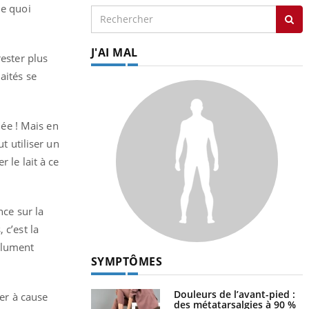
de quoi
J'AI MAL
rester plus
aités se
ée ! Mais en
t utiliser un
r le lait à ce
nce sur la
 c’est la
solument
SYMPTÔMES
Douleurs de l’avant-pied :
er à cause
des métatarsalgies à 90 %