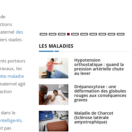
c
m
, de
ctions
maternel
des
iers stades.
LES MALADIES
Hypotension
ants porteurs
orthostatique : quand la
ravaux, les
pression artérielle chute
au lever
ette maladie
aternel agit
Drépanocytose : une
déformation des globules
action
rouges aux conséquences
graves
 dans le
Maladie de Charcot
(Sclérose latérale
ntelligents,
amyotrophique)
it pas