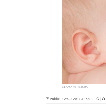
Chikungunya, dengue,
West Nile : que se passe-t-
il dans le sud de la France ?
Les médicaments GLP-1
protègent-ils aussi les os ?
Cytomégalovirus : ce qui
change dans la prise en
charge des femmes
GEKASKR/EPICTURA
enceintes
Publié le 29.03.2017 à 15h00
|
|