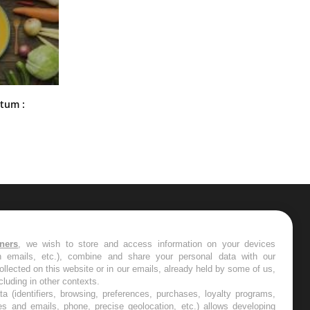
Comment nous percevons le chaud
rtum :
et le froid : une recherche éclaire le
sujet
ER
tners
, we wish to store and access information on your devices
in emails, etc.), combine and share your personal data with our
s les semaines les meilleures
ollected on this website or in our emails, already held by some of us,
ncluding in other contexts.
ta (identifiers, browsing, preferences, purchases, loyalty programs,
es and emails, phone, precise geolocation, etc.) allows developing