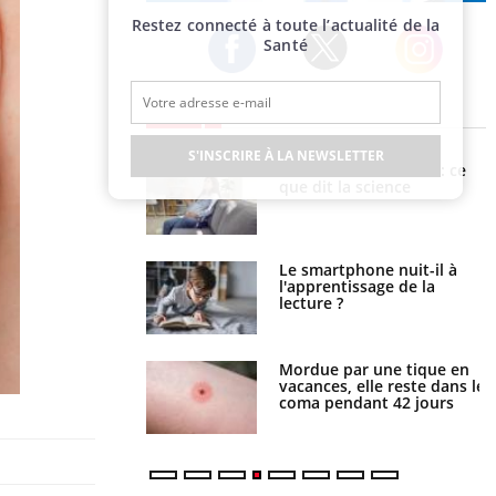
Publicité
Restez connecté à toute l’actualité de la
Santé
Twitter
Facebook
Instagram
EN DIRECT
S'INSCRIRE À LA NEWSLETTER
haleurs : pourquoi
Grossesse et chaleur : ce
ue de noyade
que dit la science
-il ?
a pourrait-il freiner
Le smartphone nuit-il à
gation du cancer ?
l'apprentissage de la
lecture ?
i manger moins de
Mordue par une tique en
s pourrait
vacances, elle reste dans le
ent être bénéfique
coma pendant 42 jours