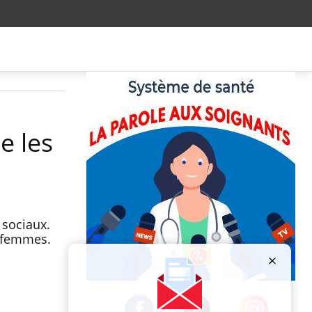
e les
 sociaux.
s femmes.
Publicité