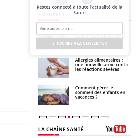
Restez connecté à toute l’actualité de la
Twitter
Facebook
Instagram
Santé
EN DIRECT
phone nuit-il à
Légionellose en Suisse :
tissage de la
quelle est l’origine de la
?
contamination ?
S'INSCRIRE À LA NEWSLETTER
par une tique en
Allergies alimentaires :
, elle reste dans
une nouvelle arme contre
 pendant 42 jours
les réactions sévères
par un
Comment gérer le
a, une petite fille
sommeil des enfants en
e grâce à un
vacances ?
essentiel
LA CHAÎNE SANTÉ
Youtube