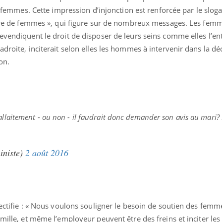
es femmes. Cette impression d’injonction est renforcée par le slog
faire de femmes », qui figure sur de nombreux messages. Les fem
evendiquent le droit de disposer de leurs seins comme elles l’en
droite, inciterait selon elles les hommes à intervenir dans la dé
on.
allaitement - ou non - il faudrait donc demander son avis au mari?
niste)
2 août 2016
rectifie : « Nous voulons souligner le besoin de soutien des femm
amille, et même l’employeur peuvent être des freins et inciter le