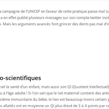
la campagne de l’UNICEF en faveur de cette pratique passe mal s
ence en fer : comprendre pour
tube
a en effet publié plusieurs messages sur son compte twitter incit
Youtube
venir
n. Mais les arguments avancés font grincer des dents pas mal d'i
gue, irritabilité, brouillard mental ou
e alopécie… Les symptômes de la
nce en fer sont multiples ce qui la rend
Insuline & Charge ment
Youtube
Yout
osait en parler??
En 2026, l'insuline dans l
reste entourée d'idées re
patients comme parfois ch
-scientifiques
ait la santé d’un enfant, mais aussi son QI (Quotient Intellectuel)
à l’âge adulte ! Si l’on sait que le lait maternel contient des ant
stème immunitaire du bébé, le lien est beaucoup moins certain 
s allaités ont en moyenne un QI plus élevé de 3 à 4 points par r