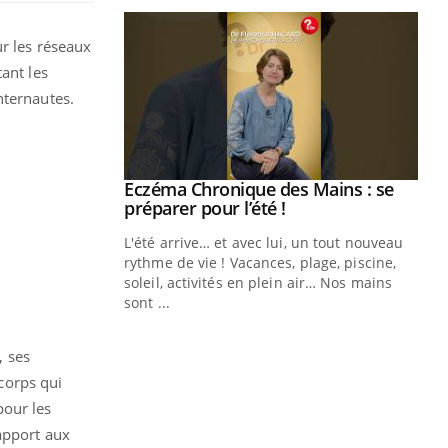
ur les réseaux
ant les
nternautes.
ale : et si on
Eczéma Chronique des Mains : se
Youtube
ube
Youtube
préparer pour l’été !
e diabète de type 2
L'été arrive… et avec lui, un tout nouveau
çues chez les
rythme de vie ! Vacances, plage, piscine,
ez les soignants.
soleil, activités en plein air… Nos mains
sont ...
Di
You
Le 
, ses
nom
icorps qui
dia
pour les
défi
apport aux