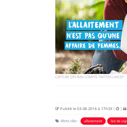
VIH : la fin du comprimé
tous les jours se profile-t-
elle enfin ?
Pourquoi votre ventre
gâche-t-il les premiers
jours de vos vacances ?
CAPTURE D'ÉCRAN COMPTE TWITTER UNICEF
Fortes chaleurs :
pourquoi le risque de
noyade grimpe-t-il ?
Publié le 03.08.2016 à 17h33
|
|
Mots clés :
allaitement
lait de soj