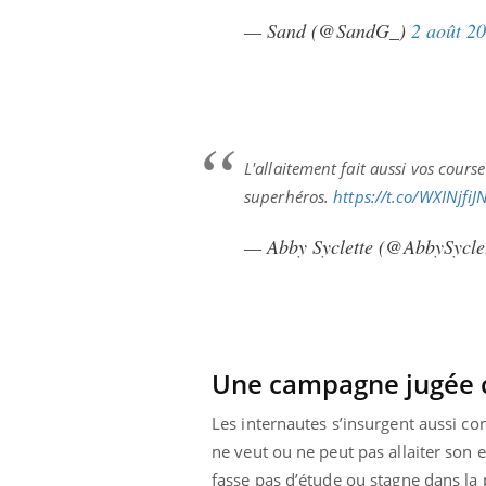
— Sand (@SandG_)
2 août 2
L'allaitement fait aussi vos cours
superhéros.
https://t.co/WXINjfiJ
— Abby Syclette (@AbbySycle
Une campagne jugée c
Les internautes s’insurgent aussi co
ne veut ou ne peut pas allaiter son 
fasse pas d’étude ou stagne dans la