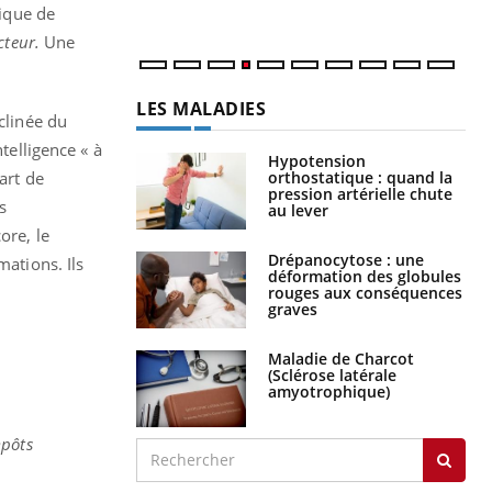
fique de
teur.
Une
LES MALADIES
clinée du
telligence « à
Hypotension
orthostatique : quand la
art de
pression artérielle chute
s
au lever
ore, le
Drépanocytose : une
mations. Ils
déformation des globules
rouges aux conséquences
graves
Maladie de Charcot
(Sclérose latérale
amyotrophique)
mpôts