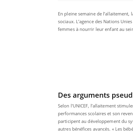
En pleine semaine de l’allaitement, 
Car
You
sociaux. L’agence des Nations Unies 
pré
femmes à nourrir leur enfant au sei
Fati
mêm
care
...
Eczéma Chronique des Mains :
Youtube
Youtube
expliquer ma maladie
Il y a des sujets qui sont faciles à aborder...
d'autres non ! D'un côté, poser des
questions sur la maladie d'un proche c'est
montrer ...
Des arguments pseudo
Selon l'UNICEF, l’allaitement stimuler
performances scolaires et son revenu 
participent au développement du sy
autres bénéfices avancés. « Les bébé