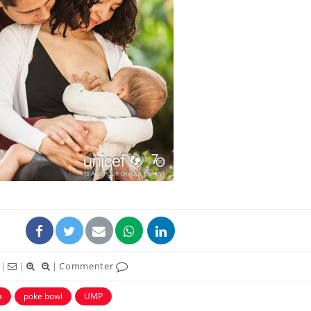
Le Viagra pourrait-il
Le smart
freiner la propagation du
l'appren
cancer ?
lecture 
Pourquoi manger moins
Mordue 
de protéines pourrait
vacances
finalement être bénéfique
le coma
Grossesse et chaleur : ce
Mordue 
que dit la science
barracud
secouru
réflexe 
|
|
|
Commenter
a
poke bowl
UMP