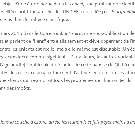
 l’objet d’une étude parue dans le
Lancet
, une publication scienti
onseillère nutrition au sein de l’UNICEF, contactée par
Pourquoidoc
sensus dans le milieu scientifique.
 mars 2015 dans le
Lancet Global Health
, une sous-publication dé
ts et parlent de "liens" entre allaitement et développement de l’in
entre les enfants est réelle, mais elle-même est discutable. Un éc
pas considéré comme significatif. Par ailleurs, les autres variable
l’âge adulte) sembleraient découler de cette hausse de QI. Là enc
tes des réseaux sociaux tournent d’ailleurs en dérision ces affir
super-héros qui résoudrait tous les problèmes de l’humanité, du
nt des impôts.
 dans la couche d'ozone, arrête les tsunamis et fait payer moins d'i