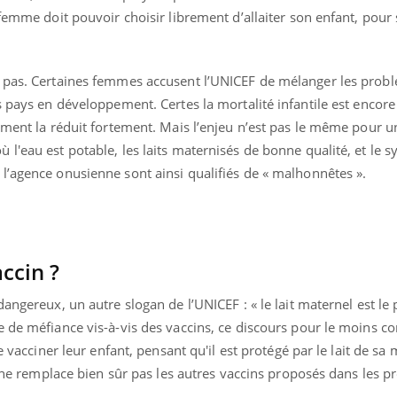
 femme doit pouvoir choisir librement d’allaiter son enfant, pour
e pas. Certaines femmes accusent l’UNICEF de mélanger les prob
s pays en développement. Certes la mortalité infantile est encor
tement la réduit fortement. Mais l’enjeu n’est pas le même pour
l'eau est potable, les laits maternisés de bonne qualité, et le 
l’agence onusienne sont ainsi qualifiés de « malhonnêtes ».
accin ?
angereux, un autre slogan de l’UNICEF : « le lait maternel est le
 de méfiance vis-à-vis des vaccins, ce discours pour le moins co
e vacciner leur enfant, pensant qu'il est protégé par le lait de sa
ui ne remplace bien sûr pas les autres vaccins proposés dans les 