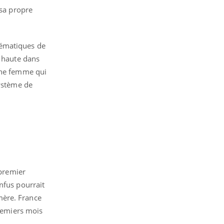
 sa propre
lématiques de
e haute dans
 une femme qui
système de
 premier
nfus pourrait
 mère. France
premiers mois