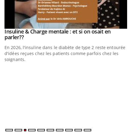
be
Insuline & Charge mentale : et si on osait en
Youtube
Youtube
parler??
En 2026, l'insuline dans le diabète de type 2 reste entourée
a
d'idées reçues chez les patients comme parfois chez les
soignants.
E
Yo
l’
L'
Va
ma