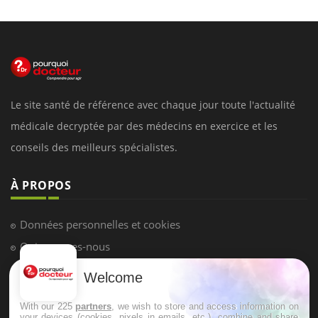
Le site santé de référence avec chaque jour toute l'actualité
médicale decryptée par des médecins en exercice et les
conseils des meilleurs spécialistes.
À PROPOS
Données personnelles et cookies
Qui sommes-nous
Conditions d'utilisation
Welcome
Plan du site
With our 225
partners
, we wish to store and access information on
Mentions Légales
your devices (cookies, pixels in emails, etc.), combine and share