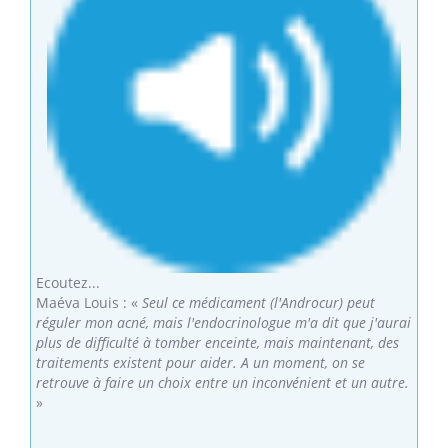
Ecoutez...
Maéva Louis
: «
Seul ce médicament (l'Androcur) peut
réguler mon acné, mais l'endocrinologue m'a dit que j'aurai
plus de difficulté à tomber enceinte, mais maintenant, des
traitements existent pour aider. A un moment, on se
retrouve à faire un choix entre un inconvénient et un autre.
»