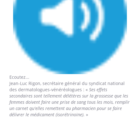
Ecoutez...
Jean-Luc Rigon,
secrétaire général du syndicat national
des dermatologues-vénéréologues : «
Ses effets
secondaires sont tellement délétères sur la grossesse que les
femmes doivent faire une prise de sang tous les mois, remplir
un carnet qu'elles remettent au pharmacien pour se faire
délivrer le médicament (isorétrinoïne).
»