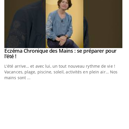
Eczéma Chronique des Mains : se préparer pour
Youtube
Youtube
l’été !
e
L'été arrive… et avec lui, un tout nouveau rythme de vie !
Vacances, plage, piscine, soleil, activités en plein air… Nos
mains sont ...
D
Yo
L
at
dé