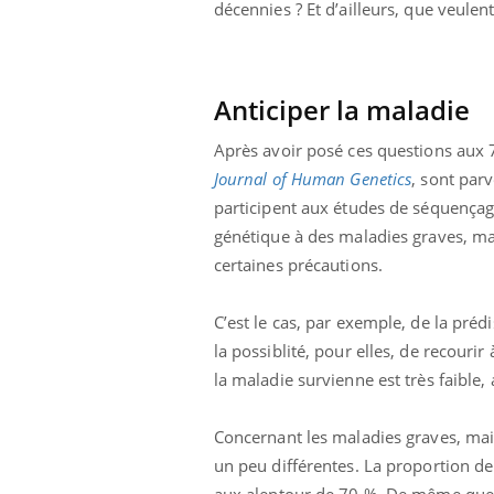
décennies ? Et d’ailleurs, que veulent-
Anticiper la maladie
Après avoir posé ces questions aux 
Journal of Human Genetics
, sont par
participent aux études de séquençag
génétique à des maladies graves, ma
 : et si on
Eczéma Chronique des Mains : se
Dia
Youtube
Yout
Youtube
préparer pour l’été !
certaines précautions.
Le R
abète de type 2
L'été arrive… et avec lui, un tout nouveau
nombr
 chez les
rythme de vie ! Vacances, plage, piscine,
C’est le cas, par exemple, de la pr
c'est
es soignants.
soleil, activités en plein air… Nos mains sont
mais 
la possiblité, pour elles, de recouri
...
la maladie survienne est très faible,
Concernant les maladies graves, mais
un peu différentes. La proportion de
aux alentour de 70 %. De même que 