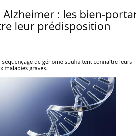
 Alzheimer : les bien-porta
re leur prédisposition
de séquençage de génome souhaitent connaître leurs
x maladies graves.
Le Viagra pourrait-il freiner
Le smart
la propagation du cancer ?
l'appren
lecture 