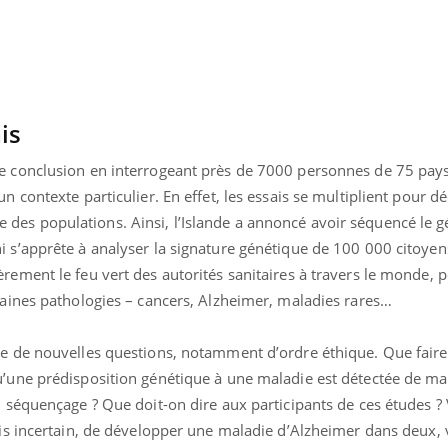
is
e conclusion en interrogeant près de 7000 personnes de 75 pays 
n contexte particulier. En effet, les essais se multiplient pour d
des populations. Ainsi, l’Islande a annoncé avoir séquencé le
i s’apprête à analyser la signature génétique de 100 000 citoye
rement le feu vert des autorités sanitaires à travers le monde, 
taines pathologies – cancers, Alzheimer, maladies rares…
se de nouvelles questions, notamment d’ordre éthique. Que faire
u’une prédisposition génétique à une maladie est détectée de ma
u séquençage ? Que doit-on dire aux participants de ces études ? 
ais incertain, de développer une maladie d’Alzheimer dans deux, v