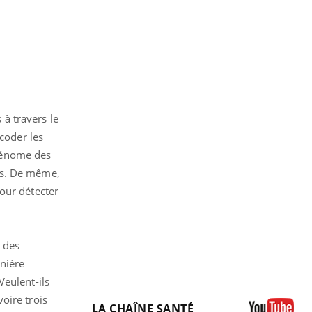
à travers le
écoder les
 génome des
ns. De même,
pour détecter
 des
nière
Veulent-ils
oire trois
LA CHAÎNE SANTÉ