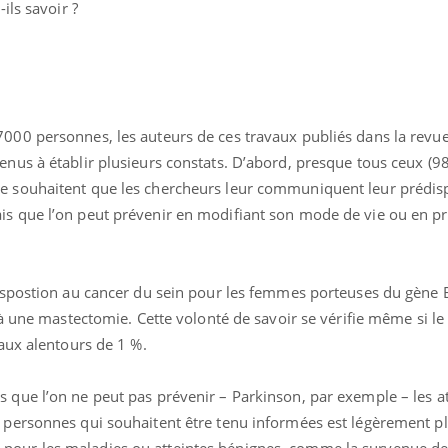
ils savoir ?
7000 personnes, les auteurs de ces travaux publiés dans la revu
venus à établir plusieurs constats. D’abord, presque tous ceux (9
e souhaitent que les chercheurs leur communiquent leur prédis
is que l’on peut prévenir en modifiant son mode de vie ou en p
Youtube
bète & Ramadan 2026
Un « jumeau numériq
ube
Youtube
faciliter l’accès à la 
amadan approche, et, pour de
Youtube
préventive
euses personnes atteintes de diabète,
Un établissement lié à u
édispostion au cancer du sein pour les femmes porteuses du gène
 une période de questions, de défis,
innove en matière de bila
...
r à une mastectomie. Cette volonté de savoir se vérifie même si le
l'utilisation d'un « jume
 aux alentours de 1 %.
permet ...
 que l’on ne peut pas prévenir – Parkinson, par exemple – les a
 personnes qui souhaitent être tenu informées est légèrement plu
pour les maladies ou atteintes bénignes, comme la survenue d