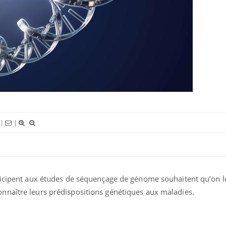
Pourquoi manger moins de
Mordue 
protéines pourrait
vacances
finalement être bénéfique
coma pe
Grossesse et chaleur : ce
Mordue 
que dit la science
une peti
grâce à 
|
|
articipent aux études de séquençage de génome souhaitent qu’on l
onnaître leurs prédispositions génétiques aux maladies.