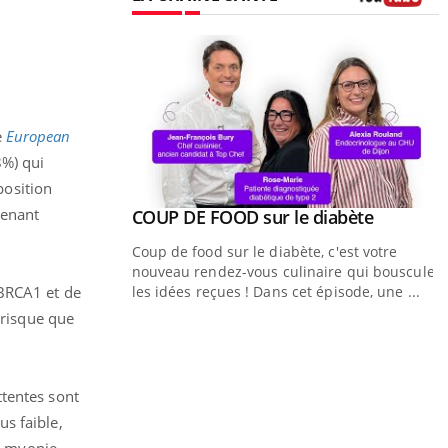
Youtube
e
European
8%) qui
position
renant
Youtube
ue » pour
COUP DE FOOD sur le diabète
Youtube
médecine
Coup de food sur le diabète, c'est votre
nouveau rendez-vous culinaire qui bouscule
n groupe mutualiste
 BRCA1 et de
les idées reçues ! Dans cet épisode, une ...
n de santé :
 risque que
au numérique »
Q
Y
ê
ttentes sont
"
s faible,
d
r
e myopie.