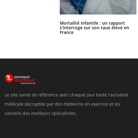
Mortalité infantile : un rapport
s’interroge sur son taux élevé en
France
Le site santé de référence avec chaque jour toute l'actualité
médicale decryptée par des médecins en exercice et les
conseils des meilleurs spécialistes.