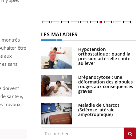
LES MALADIES
nt montrés
uhaiter être
Hypotension
orthostatique : quand la
ès aux
pression artérielle chute
au lever
mes sans
Drépanocytose : une
déformation des globules
rouges aux conséquences
e doivent
graves
 de santé »,
s travaux.
Maladie de Charcot
(Sclérose latérale
amyotrophique)