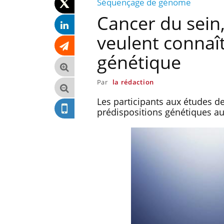
Séquençage de génome
Cancer du sein,
veulent connaît
génétique
Par
la rédaction
Les participants aux études 
prédispositions génétiques au
ments GLP-1
VIH : la fin du comprimé
 aussi les os ?
tous les jours se profile-t-
elle enfin ?