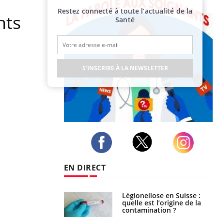
Restez connecté à toute l’actualité de la
nts
Santé
S'INSCRIRE À LA NEWSLETTER
Publicité
Twitter
Facebook
Instagram
EN DIRECT
phone nuit-il à
Légionellose en Suisse :
tissage de la
quelle est l’origine de la
?
contamination ?