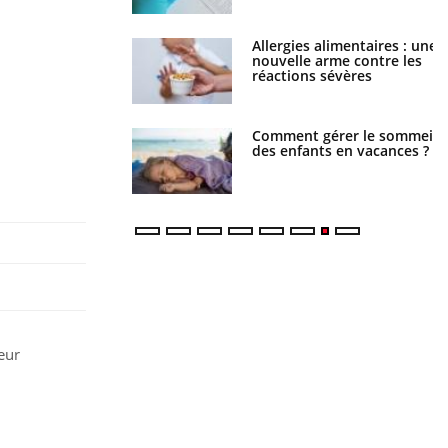
par une tique en
Allergies alimentaires : une
, elle reste dans le
nouvelle arme contre les
ndant 42 jours
réactions sévères
par un barracuda,
Comment gérer le sommeil
te fille secourue
des enfants en vacances ?
un réflexe essentiel
eur