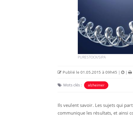
rus : ce qui
Pourquoi votre ventre
la prise en
gâche-t-il les premiers
 femmes
jours de vos vacances ?
pêche-t-elle de
Fortes chaleurs : pourquoi
it ?
le risque de noyade
grimpe-t-il ?
PURESTOCK/SIPA
Publié le 01.05.2015 à 09h45
|
|
Mots clés :
alzheimer
Ils veulent savoir. Les sujets qui p
communique les résultats, et ainsi c