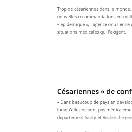
que se passe-t-
dormir la nuit ?
d de la France ?
Trop de césariennes dans le monde. 
nouvelles recommandations en matiè
ments GLP-1
VIH : la fin du comprimé
« épidémique », l’agence onusienne d
 aussi les os ?
tous les jours se profile-t-
elle enfin ?
situations médicales qui l’exigent.
rus : ce qui
Pourquoi votre ventre
la prise en
gâche-t-il les premiers
 femmes
jours de vos vacances ?
Césariennes « de conf
« Dans beaucoup de pays en dévelop
lorsqu'elles ne sont pas médicaleme
département Santé et Recherche gé