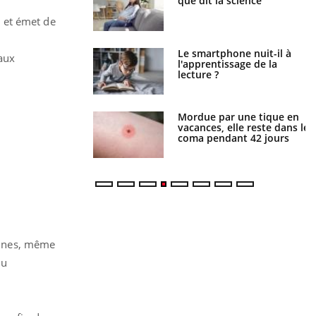
que dit la science
une petite fille secourue
grâce à un réflexe essentiel
 et émet de
Le smartphone nuit-il à
Légionellose en Suisse :
aux
l'apprentissage de la
quelle est l’origine de la
lecture ?
contamination ?
Mordue par une tique en
Allergies alimentaires : une
vacances, elle reste dans le
nouvelle arme contre les
coma pendant 42 jours
réactions sévères
ennes, même
du