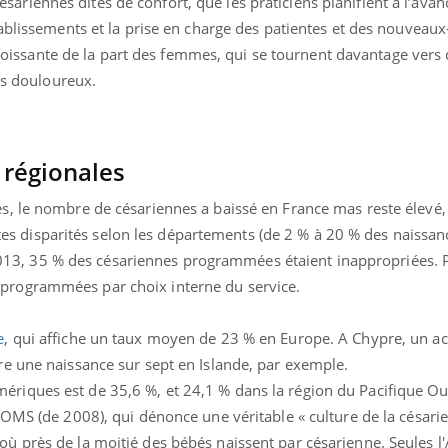
ariennes dites de confort, que les praticiens planifient à l’avan
établissements et la prise en charge des patientes et des nouveaux
issante de la part des femmes, qui se tournent davantage vers
s douloureux.
 régionales
es, le nombre de césariennes a baissé en France mas reste élevé
 disparités selon les départements (de 2 % à 20 % des naissanc
13, 35 % des césariennes programmées étaient inappropriées. P
 programmées par choix interne du service.
e
, qui affiche un taux moyen de 23 % en Europe. A Chypre, un 
line & Charge mentale : et si on
ube
Youtube
t en parler??
tre une naissance sur sept en Islande, par exemple.
ériques est de 35,6 %, et 24,1 % dans la région du Pacifique Ou
26, l'insuline dans le diabète de type 2
 l'OMS (de 2008), qui dénonce une véritable « culture de la césari
 entourée d'idées reçues chez les
nts comme parfois chez les soignants.
où près de la moitié des bébés naissent par césarienne. Seules l'