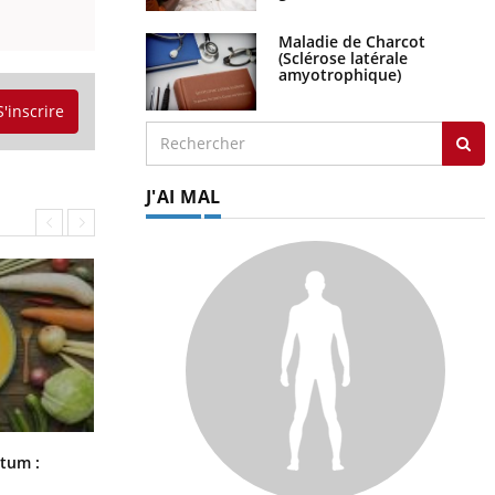
Maladie de Charcot
(Sclérose latérale
amyotrophique)
S'inscrire
J'AI MAL
Comment nous percevons le chaud
rtum :
et le froid : une recherche éclaire le
sujet