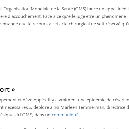
le risque de noyade
grimpe-t-il ?
L’Organisation Mondiale de la Santé (OMS) lance un appel inédit
re d’accouchement. Face à ce qu’elle juge être un phénomène
Le Viagra pourrait-il freiner
emande que le recours à cet acte chirurgical ne soit réservé qu’
la propagation du cancer ?
Pourquoi manger moins de
protéines pourrait
finalement être bénéfique
ort »
pement et développés, il y a vraiment une épidémie de césari
nt nécessaires », déplore ainsi Marleen Temmerman, directrice 
nésiques à l'OMS, dans un
communiqué
.