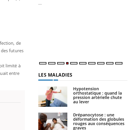
...
Youtube
Diabète & Ramadan 2026
Youtube
Y
f
Le Ramadan approche, et, pour de
nombreuses personnes atteintes de diabète,
U
c'est une période de questions, de défis,
i
mais ...
l
fection, de
p
 des futures
it limité à
tuait entre
LES MALADIES
Hypotension
orthostatique : quand la
pression artérielle chute
au lever
Drépanocytose : une
déformation des globules
rouges aux conséquences
graves