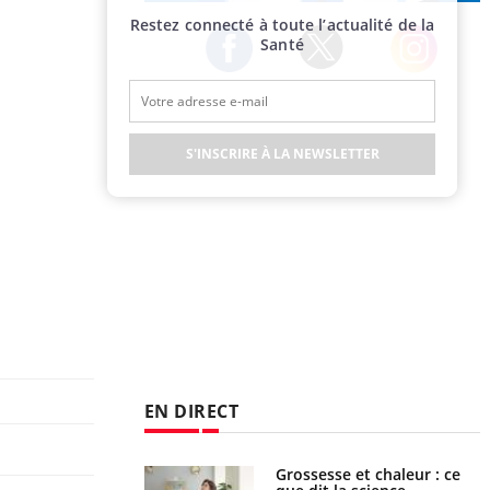
Publicité
Restez connecté à toute l’actualité de la
Santé
Twitter
Facebook
Instagram
S'INSCRIRE À LA NEWSLETTER
EN DIRECT
Grossesse et chaleur : ce
Mordue par un barracuda,