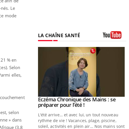
ce afin de
-nés. Le
 ce mode
LA CHAÎNE SANTÉ
Youtube
, 21 % en
es). Selon
armi elles,
accouchement
Eczéma Chronique des Mains : se
Youtube
Youtube
préparer pour l’été !
est, selon
L'été arrive… et avec lui, un tout nouveau
enne » dans
rythme de vie ! Vacances, plage, piscine,
soleil, activités en plein air… Nos mains sont
Afrique (3,8