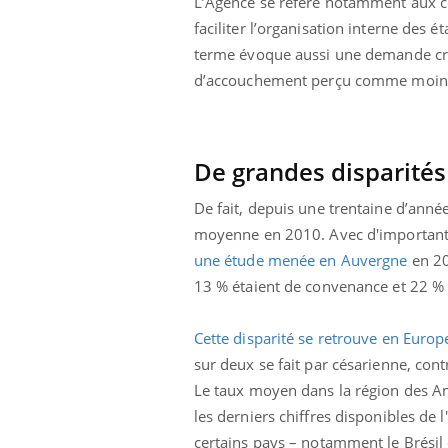
L’Agence se réfère notamment aux cés
faciliter l’organisation interne des 
terme évoque aussi une demande cro
d’accouchement perçu comme moin
De grandes disparités
Carence en fer : comprendre pour
Youtube
Youtube
De fait, depuis une trentaine d’anné
prévenir
moyenne en 2010. Avec d'importantes
Fatigue, irritabilité, brouillard mental ou
une étude menée en Auvergne
en 20
même alopécie… Les symptômes de la
carence en fer sont multiples ce qui la rend
13 % étaient de convenance et 22 %
...
Cette disparité se retrouve en Europ
ins :
Insu
Yout
tube
osai
sur deux se fait par césarienne, con
Le taux moyen dans la région des Am
es à aborder...
En 20
les derniers chiffres disponibles de
er des questions
reste
st montrer ...
patie
certains pays – notamment le Brésil 