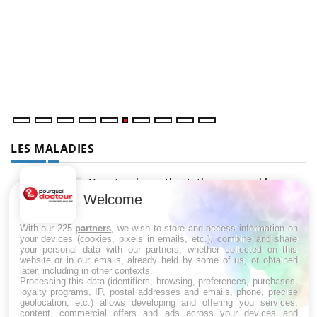
C
Yo
Co
cu
un
LES MALADIES
Hypotension orthostatique : quand la
pression artérielle chute au lever
Welcome
With our 225
partners
, we wish to store and access information on
your devices (cookies, pixels in emails, etc.), combine and share
Drépanocytose : une déformation des
your personal data with our partners, whether collected on this
globules rouges aux conséquences graves
website or in our emails, already held by some of us, or obtained
later, including in other contexts.
Processing this data (identifiers, browsing, preferences, purchases,
loyalty programs, IP, postal addresses and emails, phone, precise
geolocation, etc.) allows developing and offering you services,
Maladie de Charcot (Sclérose latérale
content, commercial offers and ads across your devices and