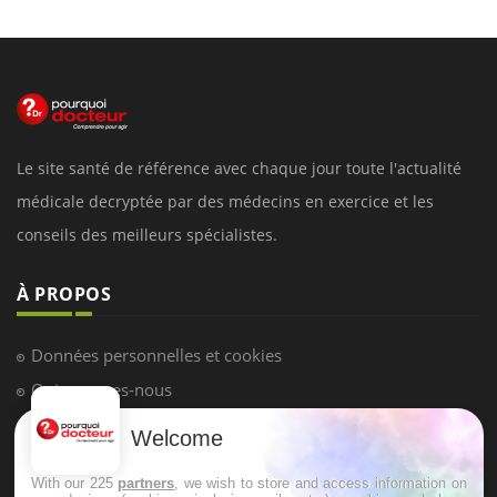
Le site santé de référence avec chaque jour toute l'actualité
médicale decryptée par des médecins en exercice et les
conseils des meilleurs spécialistes.
À PROPOS
Données personnelles et cookies
Qui sommes-nous
Conditions d'utilisation
Welcome
Plan du site
With our 225
partners
, we wish to store and access information on
Mentions Légales