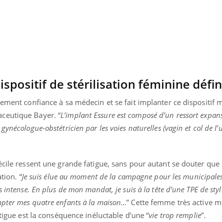
Pourquoi votre ventre
Pourquo
gâche-t-il les premiers
de prot
jours de vos vacances ?
finalem
ispositif de stérilisation féminine défin
lement confiance à sa médecin et se fait implanter ce dispositif 
ceutique Bayer. “
L’implant Essure est composé d’un ressort expans
ynécologue-obstétricien par les voies naturelles (vagin et col de l’
écile ressent une grande fatigue, sans pour autant se douter que 
tion. “
Je suis élue au moment de la campagne pour les municipale
 intense. En plus de mon mandat, je suis à la tête d’une TPE de styl
mpter mes quatre enfants à la maison…
” Cette femme très active m
atigue est la conséquence inéluctable d’une “
vie trop remplie
”.