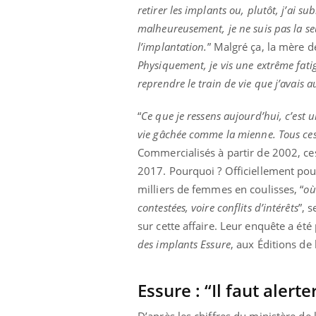
retirer les implants ou, plutôt, j’ai s
malheureusement, je ne suis pas la se
l’implantation.
” Malgré ça, la mère d
Physiquement, je vis une extrême fatig
reprendre le train de vie que j’avais 
“
Ce que je ressens aujourd’hui, c’est u
vie gâchée comme la mienne. Tous ces 
Commercialisés à partir de 2002, ces
2017. Pourquoi ? Officiellement pou
milliers de femmes en coulisses, “
où
contestées, voire conflits d’intérêts
”, 
sur cette affaire. Leur enquête a ét
des implants Essure
, aux Éditions de l
Essure : “Il faut aler
D’après les chiffres du ministère d