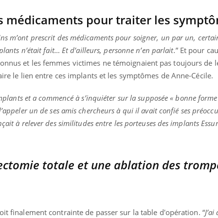
es médicaments pour traiter les symp
ns m’ont prescrit des médicaments pour soigner, un par un, certai
ence en fer : comprendre pour
Insuline & Charge ment
tube
Youtube
lants n’était fait… Et d’ailleurs, personne n’en parlait.
” Et pour cau
Youtube
Yout
venir
osait en parler??
connus et les femmes victimes ne témoignaient pas toujours de l
gue, irritabilité, brouillard mental ou
En 2026, l'insuline dans l
faire le lien entre ces implants et les symptômes de Anne-Cécile.
e alopécie… Les symptômes de la
reste entourée d'idées re
nce en fer sont multiples ce qui la rend
patients comme parfois ch
 implants et a commencé à s’inquiéter sur la supposée « bonne forme
d’appeler un de ses amis chercheurs à qui il avait confié ses préocc
çait à relever des similitudes entre les porteuses des implants Essur
rectomie totale et une ablation des tromp
it finalement contrainte de passer sur la table d'opération. “
J’ai