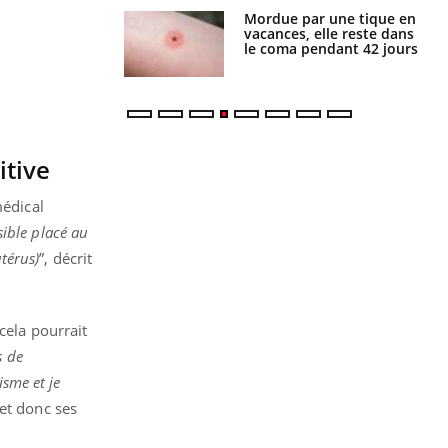
i manger moins
Mordue par une tique en
éines pourrait
vacances, elle reste dans
ent être bénéfique
le coma pendant 42 jours
itive
médical
ible placé au
utérus)
”, décrit
cela pourrait
s de
isme et je
et donc ses