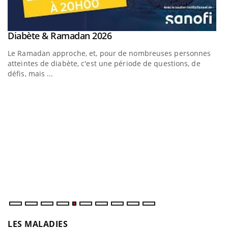
Youtube
Diabète & Ramadan 2026
Un « jumeau numérique » pour faciliter l’accès à la
Youtube
Youtube
Youtube
médecine préventive
Le Ramadan approche, et, pour de nombreuses personnes
Un établissement lié à un groupe mutualiste innove en
atteintes de diabète, c'est une période de questions, de
matière de bilan de santé : l'utilisation d'un « jumeau
défis, mais ...
numérique » permet ...
C
Yo
Co
cu
un
LES MALADIES