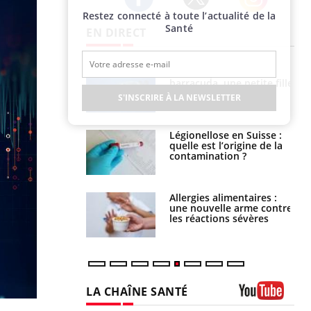
Restez connecté à toute l’actualité de la
Twitter
Facebook
Instagram
Santé
EN DIRECT
e et chaleur : ce
Mordue par un
la science
barracuda, une petite fille
secourue grâce à un
S'INSCRIRE À LA NEWSLETTER
réflexe essentiel
phone nuit-il à
Légionellose en Suisse :
tissage de la
quelle est l’origine de la
?
contamination ?
par une tique en
Allergies alimentaires :
, elle reste dans
une nouvelle arme contre
 pendant 42 jours
les réactions sévères