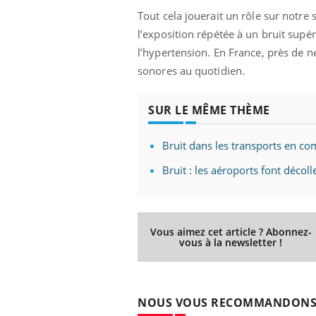
'un proche c'est
carence en fer sont multiples ce qui la rend
pat
Tout cela jouerait un rôle sur notre
...
l’exposition répétée à un bruit supé
l’hypertension. En France, près de n
sonores au quotidien.
SUR LE MÊME THÈME
Bruit dans les transports en c
Bruit : les aéroports font décoll
Vous aimez cet article ? Abonnez-
vous à la newsletter !
NOUS VOUS RECOMMANDON