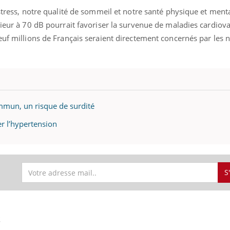
ients comme parfois chez les soignants.
soleil, activités en plein
 stress, notre qualité de sommeil et notre santé physique et ment
sont ...
rieur à 70 dB pourrait favoriser la survenue de maladies cardiova
euf millions de Français seraient directement concernés par les 
ommun, un risque de surdité
er l’hypertension
S
S