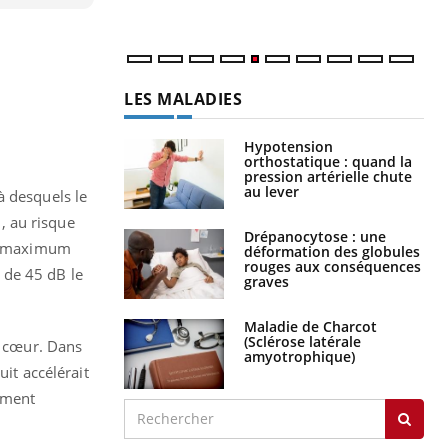
LA CHAÎNE SANTÉ
Youtube
 desquels le
B, au risque
 au maximum
l de 45 dB le
e cœur. Dans
Youtube
 Mains : se
Diabète & Ramadan 2026
Youtube
uit accélérait
outube
Le Ramadan approche, et, pour de
nement
 un tout nouveau
nombreuses personnes atteintes de
plage, piscine,
diabète, c'est une période de questions, de