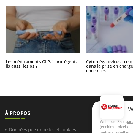
Les médicaments GLP-1 protègent-
Cytomégalovirus : ce q
ils aussi les os ?
dans la prise en char
enceintes
W
With our 225
par
(cookies, pixels 
partners, whether c