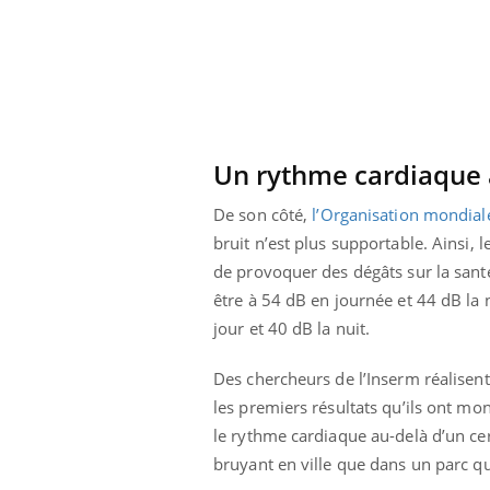
Un rythme cardiaque 
De son côté,
l’Organisation mondial
bruit n’est plus supportable. Ainsi, l
de provoquer des dégâts sur la sant
être à 54 dB en journée et 44 dB la nu
jour et 40 dB la nuit.
Des chercheurs de l’Inserm réalisent
 Mains :
Carence en fer : comprendre pour
Ins
Youtube
You
les premiers résultats qu’ils ont mon
Youtube
Youtube
prévenir
osa
le rythme cardiaque au-delà d’un cer
aciles à aborder...
Fatigue, irritabilité, brouillard mental ou
En 2
bruyant en ville que dans un parc q
poser des
même alopécie… Les symptômes de la
rest