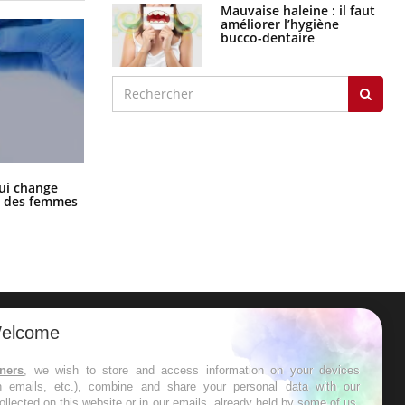
graves
Maladie de Charcot
(Sclérose latérale
amyotrophique)
J'AI MAL
La sieste empêche-t-elle de dormir
ui change
la nuit ?
ge des femmes
elcome
tners
, we wish to store and access information on your devices
in emails, etc.), combine and share your personal data with our
ollected on this website or in our emails, already held by some of us,