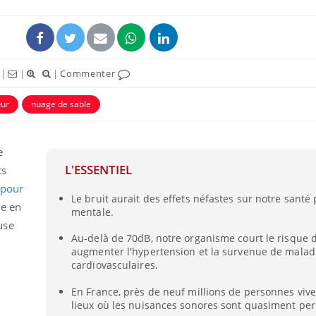
|
|
|
Commenter
ur
nuage de sable
e
L'ESSENTIEL
ts
 pour
Le bruit aurait des effets néfastes sur notre santé
ie en
mentale.
use
Au-delà de 70dB, notre organisme court le risque d
augmenter l'hypertension et la survenue de malad
cardiovasculaires.
En France, près de neuf millions de personnes viv
lieux où les nuisances sonores sont quasiment pe