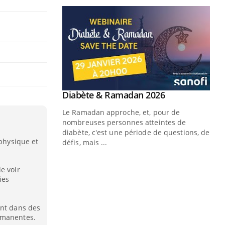
 physique et
e voir
ies
ent dans des
rmanentes.