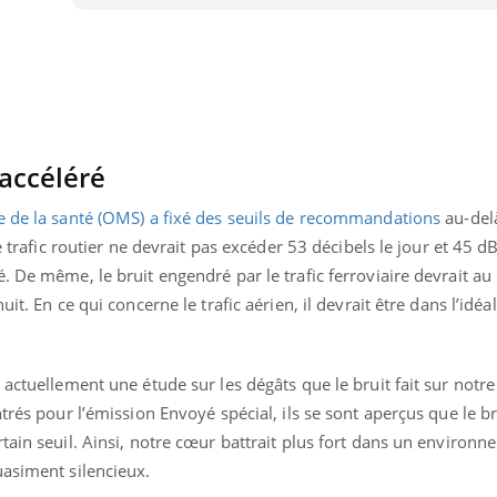
accéléré
e de la santé (OMS) a fixé des seuils de recommandations
au-delà
e trafic routier ne devrait pas excéder 53 décibels le jour et 45 d
é. De même, le bruit engendré par le trafic ferroviaire devrait
it. En ce qui concerne le trafic aérien, il devrait être dans l’idéa
 actuellement une étude sur les dégâts que le bruit fait sur notr
uline & Charge mentale : et si on
Eczéma Chronique des
tube
Youtube
trés pour l’émission Envoyé spécial, ils se sont aperçus que le br
Youtube
Y
it en parler??
préparer pour l’été !
tain seuil. Ainsi, notre cœur battrait plus fort dans un environ
026, l'insuline dans le diabète de type 2
L'été arrive… et avec lui,
uasiment silencieux.
e entourée d'idées reçues chez les
rythme de vie ! Vacances, 