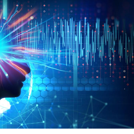
Fortes chaleurs :
Grossess
pourquoi le risque de
que dit 
noyade grimpe-t-il ?
Le Viagra pourrait-il
Le smart
freiner la propagation du
l'appren
cancer ?
lecture 
Pourquoi manger moins
Mordue 
de protéines pourrait
vacances
finalement être bénéfique
le coma