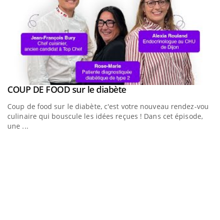
Youtube
Youtub
COUP DE FOOD sur le diabète
Quand l’entreprise mise sur le bien être global
Youtube
Youtube
Coup de food sur le diabète, c'est votre nouveau rendez-vous
"Les rendez-vous de la santé et de la qualité de vie au
culinaire qui bouscule les idées reçues ! Dans cet épisode,
travail" de Pourquoi Docteur reçoivent Régis Blugeon, DRH et
une ...
directeur ...
E
Yo
Da
vo
év