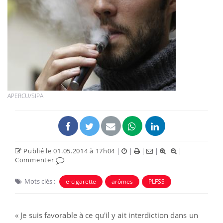
APERCU/SIPA
Publié le 01.05.2014 à 17h04
|
|
|
|
|
Commenter
Mots clés :
e-cigarette
arômes
PLFSS
« Je suis favorable à ce qu'il y ait interdiction dans un