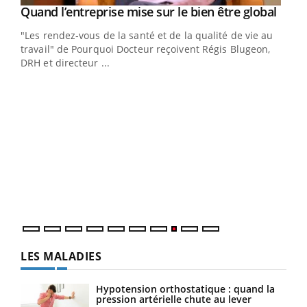
Yout
Quand l’entreprise mise sur le bien être global
Youtube
ndez-
"Les rendez-vous de la santé et de la qualité de vie au
cet
travail" de Pourquoi Docteur reçoivent Régis Blugeon,
DRH et directeur ...
Ecz
You
(3/3
Dans
vous
quot
LES MALADIES
Hypotension orthostatique : quand la
pression artérielle chute au lever