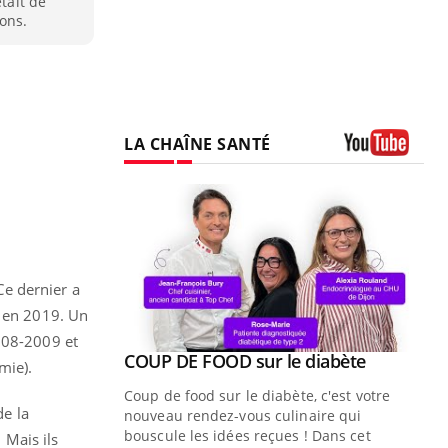
était de
ons.
LA CHAÎNE SANTÉ
Youtube
e dernier a
e en 2019. Un
2008-2009 et
Youtube
COUP DE FOOD sur le diabète
Youtube
mie).
Coup de food sur le diabète, c'est votre
de la
nouveau rendez-vous culinaire qui
bouscule les idées reçues ! Dans cet
 Mais ils