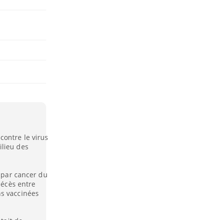
contre le virus
ilieu des
s par cancer du
décès entre
ns vaccinées