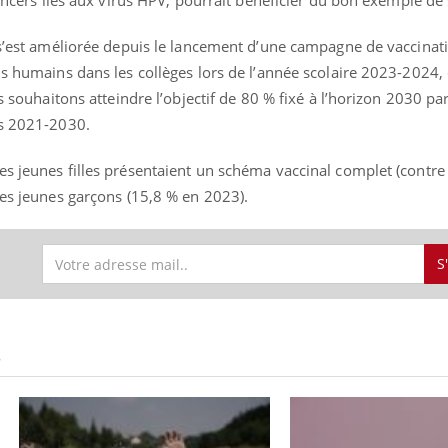
cancers liés aux virus HPV, pourrait bénéficier du bon exemple de 
e s’est améliorée depuis le lancement d’une campagne de vaccinat
us humains dans les collèges lors de l’année scolaire 2023-2024,
s souhaitons atteindre l’objectif de 80 % fixé à l’horizon 2030 par
rs 2021-2030.
es jeunes filles présentaient un schéma vaccinal complet (contre
les jeunes garçons (15,8 % en 2023).
S
S