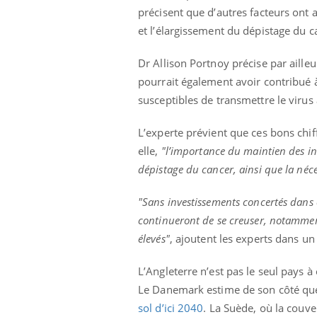
mut
air… Nos mains
défis, mais ...
précisent que d’autres facteurs ont 
sant
et l’élargissement du dépistage du ca
num
Dr Allison Portnoy précise par aill
pourrait également avoir contribué à
susceptibles de transmettre le viru
L’experte prévient que ces bons chiff
elle,
"l’importance du maintien des i
dépistage du cancer, ainsi que la néce
"Sans investissements concertés dans c
continueront de se creuser, notamment 
élevés"
, ajoutent les experts dans u
L’Angleterre n’est pas le seul pays à
Le Danemark estime de son côté que, 
sol d’ici 2040
. La Suède, où la couve