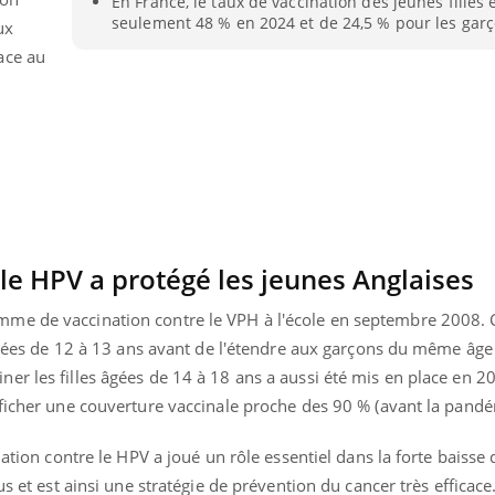
En France, le taux de vaccination des jeunes filles 
seulement 48 % en 2024 et de 24,5 % pour les garç
ux
ace au
 le HPV a protégé les jeunes Anglaises
me de vaccination contre le VPH à l'école en septembre 2008. C
s âgées de 12 à 13 ans avant de l'étendre aux garçons du même âg
er les filles âgées de 14 à 18 ans a aussi été mis en place en 
« jumeau numérique » pour
tube
fficher une couverture vaccinale proche des 90 % (avant la pandé
iliter l’accès à la médecine
Youtube
ventive
nation contre le HPV a joué un rôle essentiel dans la forte baisse 
établissement lié à un groupe
us et est ainsi une stratégie de prévention du cancer très efficace.