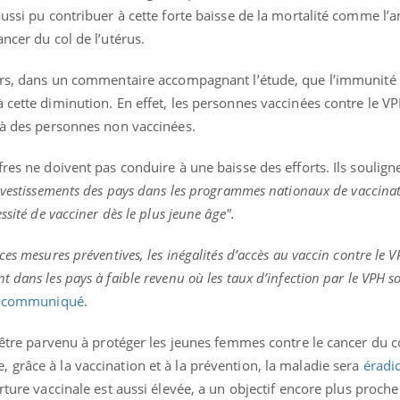
ualiste innove en matière de bilan de
aussi pu contribuer à cette forte baisse de la mortalité comme l’
é : l'utilisation d'un « jumeau
ncer du col de l’utérus.
érique » permet ...
eurs, dans un commentaire accompagnant l’étude, que l’immunité 
 cette diminution. En effet, les personnes vaccinées contre le 
s à des personnes non vaccinées.
res ne doivent pas conduire à une baisse des efforts. Ils soulign
nvestissements des pays dans les programmes nationaux de vaccinat
ssité de vacciner dès le plus jeune âge".
es mesures préventives, les inégalités d’accès au vaccin contre le 
dans les pays à faible revenu où les taux d’infection par le VPH so
n
communiqué
.
 être parvenu à protéger les jeunes femmes contre le cancer du co
grâce à la vaccination et à la prévention, la maladie sera
éradi
rture vaccinale est aussi élevée, a un objectif encore plus proche