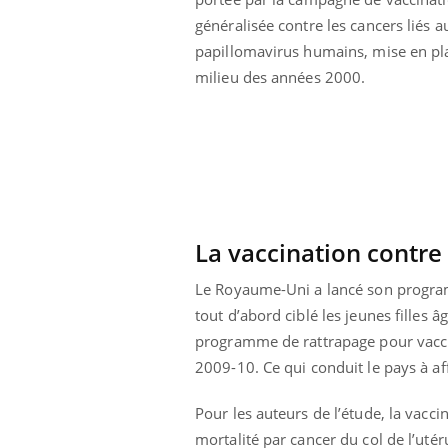
généralisée contre les cancers liés a
papillomavirus humains, mise en pl
milieu des années 2000.
La vaccination contre
Le Royaume-Uni a lancé son program
tout d’abord ciblé les jeunes fille
programme de rattrapage pour vaccin
Youtube
 Mains : se
Diabète & Ramadan 2026
Un 
Youtube
You
2009-10. Ce qui conduit le pays à a
outube
fac
Le Ramadan approche, et, pour de
pré
Pour les auteurs de l’étude, la vacci
un tout nouveau
nombreuses personnes atteintes de
Un 
lage, piscine,
diabète, c'est une période de questions, de
mortalité par cancer du col de l’utér