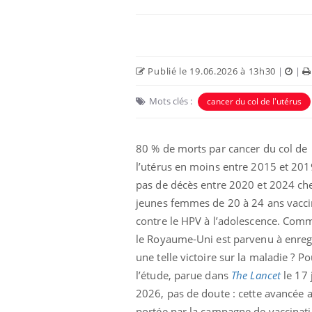
Publié le 19.06.2026 à 13h30
|
|
Mots clés :
cancer du col de l'utérus
80 % de morts par cancer du col de
l’utérus en moins entre 2015 et 2019
pas de décès entre 2020 et 2024 che
jeunes femmes de 20 à 24 ans vacc
contre le HPV à l’adolescence. Com
le Royaume-Uni est parvenu à enreg
une telle victoire sur la maladie ? Po
l’étude, parue dans
The Lancet
le 17 
2026, pas de doute : cette avancée a
portée par la campagne de vaccinat