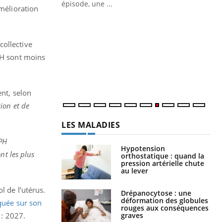
épisode, une ...
amélioration
Quand l’entreprise mise sur le bien
Ec
Youtube
You
Youtube
être global
quo
collective
"Les rendez-vous de la santé et de la
Dan
VPH sont moins
qualité de vie au travail" de Pourquoi
der
Docteur reçoivent Régis Blugeon, DRH et
com
directeur ...
et é
ent, selon
ion et de
LES MALADIES
VPH
Hypotension
nt les plus
orthostatique : quand la
pression artérielle chute
au lever
l de l’utérus.
Drépanocytose : une
déformation des globules
quée sur son
rouges aux conséquences
graves
 : 2027.