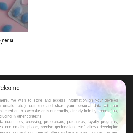
Pourquoi manger moins de
einer la
protéines pourrait finalement être
 ?
bénéfique
elcome
ER
tners
, we wish to store and access information on your devices
in emails, etc.), combine and share your personal data with our
s les semaines les meilleures
ollected on this website or in our emails, already held by some of us,
ncluding in other contexts.
ta (identifiers, browsing, preferences, purchases, loyalty programs,
es and emails, phone, precise geolocation, etc.) allows developing
ervices, content, commercial offers and ads across your devices and