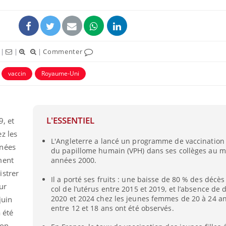
|
|
|
Commenter
vaccin
Royaume-Uni
L'ESSENTIEL
, et
z les
L'Angleterre a lancé un programme de vaccination 
inées
du papillome humain (VPH) dans ses collèges au m
ment
années 2000.
istrer
Il a porté ses fruits : une baisse de 80 % des décè
ur
col de l’utérus entre 2015 et 2019, et l’absence de 
2020 et 2024 chez les jeunes femmes de 20 à 24 a
juin
entre 12 et 18 ans ont été observés.
 été
ion