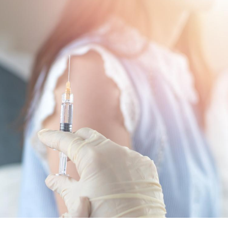
Insuffisance cardiaque :
comment mieux la
prévenir
Le décalage des horaires
d'été : quel impact sur le
sommeil ?
Grossesse : ces polluants
pourraient influencer le
poids des enfants