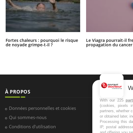
Fortes chaleurs : pourquoi le risque
Le Viagra pourrait-il fr
de noyade grimpe-t-il ?
propagation du cancer
W
À PROPOS
NEWSLETT
With our 225
par
(cookies, pixels 
Recevez toute
Données personnelles et cookies
partners, whether c
infos santé
or obtained later, i
Qui sommes-nous
Processing this da
Conditions d'utilisation
IP, postal address
and offering you s