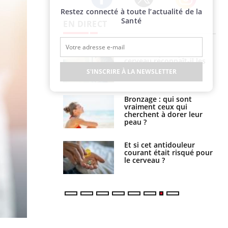
Restez connecté à toute l’actualité de la
Twitter
Facebook
Instagram
Santé
EN DIRECT
Autisme : pourquoi le
Comment savoir si une
cerveau reconnaît-il les
psychothérapie est
visages autrement ?
efficace ?
S'INSCRIRE À LA NEWSLETTER
Bronzage : qui sont
Un environnement
vraiment ceux qui
instable durant l’enfance
cherchent à dorer leur
peut-il impacter la santé
peau ?
mentale ?
Et si cet antidouleur
Douleurs abdominales,
courant était risqué pour
nausées : comment
le cerveau ?
traiter ?