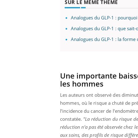
SUR LE MÊME THÈME
Analogues du GLP-1 : pourquoi so
Analogues du GLP-1 : que sait-on
ale : et si on
Eczéma Chronique des Mains : se
Dia
Youtube
You
ube
Youtube
préparer pour l’été !
Analogues du GLP-1 : la forme or
Le 
 diabète de type 2
L'été arrive… et avec lui, un tout nouveau
nom
ues chez les
rythme de vie ! Vacances, plage, piscine,
diab
ez les soignants.
soleil, activités en plein air… Nos mains
défi
sont ...
Une importante baisse
les hommes
Les auteurs ont observé des diminu
hommes, où le risque a chuté de prè
l’incidence du cancer de l’endomètre,
constatée.
"La réduction du risque de 
réduction n’a pas été observée chez les
aux soins, des profils de risque différ