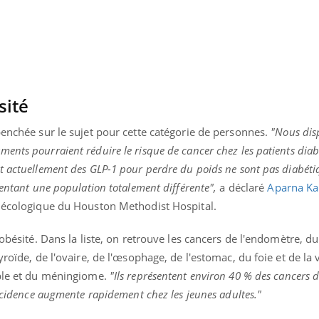
Légionellose en Suisse :
Bilan pr
quelle est l’origine de la
les kiné
contamination ?
bientôt 
sité
penchée sur le sujet pour cette catégorie de personnes.
"Nous dis
ents pourraient réduire le risque de cancer chez les patients diab
 actuellement des GLP-1 pour perdre du poids ne sont pas diabétiqu
sentant une population totalement différente",
a déclaré
Aparna K
ynécologique du Houston Methodist Hospital.
'obésité. Dans la liste, on retrouve les cancers de l'endomètre, du
yroïde, de l'ovaire, de l'œsophage, de l'estomac, du foie et de la 
iple et du méningiome.
"Ils représentent environ 40 % des cancers 
incidence augmente rapidement chez les jeunes adultes."