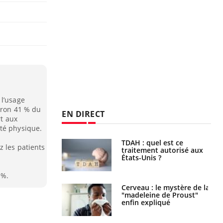
 l’usage
iron 41 % du
EN DIRECT
rt aux
té physique.
s alimentaires :
TDAH : quel est ce
z les patients
velle arme contre
traitement autorisé aux
tions sévères
États-Unis ?
 %.
 gérer le
Cerveau : le mystère de la
 des enfants en
"madeleine de Proust"
s ?
enfin expliqué