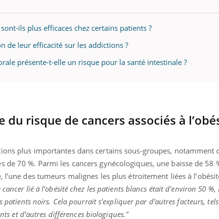
nt-ils plus efficaces chez certains patients ?
 de leur efficacité sur les addictions ?
Youtube
bète & Ramadan 2026
Un « jumeau numériq
tube
Youtube
faciliter l’accès à la 
ale présente-t-elle un risque pour la santé intestinale ?
Ramadan approche, et, pour de
Youtube
préventive
breuses personnes atteintes de
Un établissement lié à u
ète, c'est une période de questions, de
mutualiste innove en mat
s, mais ...
santé : l'utilisation d'un 
numérique » permet ...
 du risque de cancers associés à l’obé
tions plus importantes dans certains sous-groupes, notamment c
s de 70 %. Parmi les cancers gynécologiques, une baisse de 58 
 l’une des tumeurs malignes les plus étroitement liées à l’obésit
cancer lié à l’obésité chez les patients blancs était d’environ 50 %,
 patients noirs. Cela pourrait s’expliquer par d’autres facteurs, tels
ents et d’autres différences biologiques."