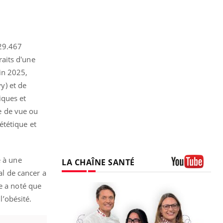
229.467
aits d'une
in 2025,
y) et de
iques et
te de vue ou
ététique et
e à une
LA CHAÎNE SANTÉ
al de cancer a
Youtube
e a noté que
l’obésité.