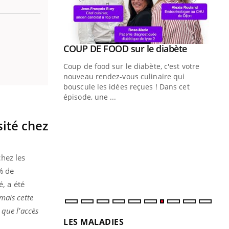
Youtube
ue » pour
COUP DE FOOD sur le diabète
Youtube
médecine
Coup de food sur le diabète, c'est votre
nouveau rendez-vous culinaire qui
n groupe
bouscule les idées reçues ! Dans cet
ière de bilan de
épisode, une ...
« jumeau
Qu
You
sité chez
êtr
"Le
qua
hez les
Doc
% de
dir
é, a été
 mais cette
 que l’accès
LES MALADIES