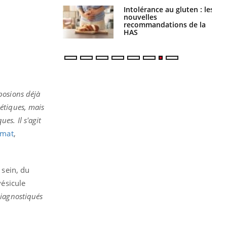
évention : ce que
Intolérance au gluten : les
s pourront
nouvelles
faire
recommandations de la
HAS
posions déjà
étiques, mais
es. Il s'agit
amat
,
 sein, du
vésicule
diagnostiqués