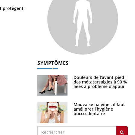
Cytomégalovirus : ce qui change
1 protègent-
dans la prise en charge des femmes
enceintes
SYMPTÔMES
Douleurs de l’avant-pied :
des métatarsalgies à 90 %
liées à problème d’appui
Mauvaise haleine : il faut
améliorer l’hygiène
bucco-dentaire