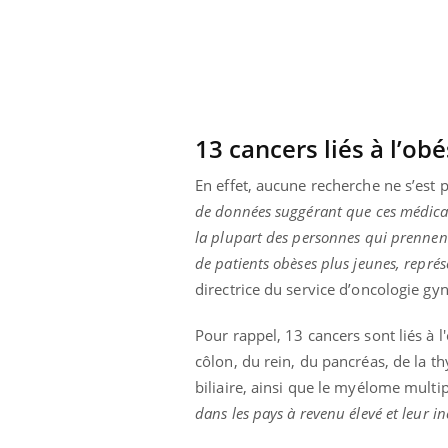
 pourrait-il
Le smartphone nuit-il à
la propagation du
l'apprentissage de la
lecture ?
13 cancers liés à l’obé
En effet, aucune recherche ne s’est 
de données suggérant que ces médicam
la plupart des personnes qui prennent
de patients obèses plus jeunes, repré
directrice du service d’oncologie g
Pour rappel, 13 cancers sont liés à l
côlon, du rein, du pancréas, de la th
biliaire, ainsi que le myélome mult
dans les pays à revenu élevé et leur 