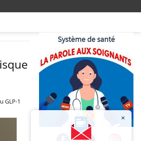
risque
du GLP-1
Publicité