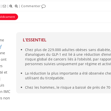
|
|
|
Commenter
édicament
L'ESSENTIEL
une
f
Chez plus de 229.000 adultes obèses sans diabète,
 une
d’analogues du GLP-1 est lié à une réduction d’env
 ont
risque global de cancers liés à l’obésité, par rappo
personnes suivies uniquement par régime et activi
es
Mordue par une tique en
Allergie
té et
La réduction la plus importante a été observée che
vacances, elle reste dans
une nou
utilisant du tirzépatide.
le coma pendant 42 jours
les réac
t
uis
Chez les hommes, le risque a baissé de près de 70
un IMC
Mordue par un
Comment
barracuda, une petite fille
sommeil
es non
secourue grâce à un
vacance
réflexe essentiel