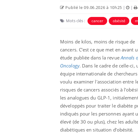
Publié le 09.06.2026 à 10h25
|
|
Mots clés :
cancer
obésité
m
Moins de kilos, moins de risque de
cancers. C’est ce que met en avant 
étude publiée dans la revue
Annals o
Oncology
. Dans le cadre de celle-ci,
équipe internationale de chercheurs
voulu examiner l'association entre l
 votre ventre
Pourquoi manger moins
risques de cancers associés à l'obési
l les premiers
de protéines pourrait
 vos vacances ?
finalement être bénéfique
les analogues du GLP-1, initialemen
développés pour traiter le diabète p
indiqués pour les personnes ayant 
aleurs :
Grossesse et chaleur : ce
 le risque de
que dit la science
élevé (de 30 ou plus), chez les adult
rimpe-t-il ?
diabétiques en situation d’obésité.