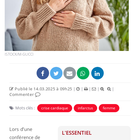
ISTOCK/M-GUCCI
Publié le 14.03.2025 à 09h25
|
|
|
|
|
Commenter
Mots clés :
crise cardiaque
infarctus
femme
Lors d’une
L'ESSENTIEL
conférence de