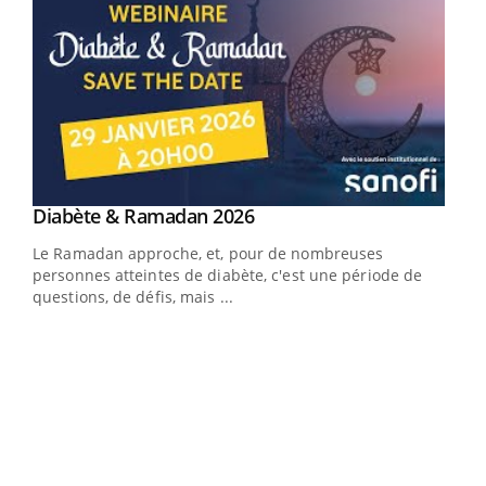
Youtube
Diabète & Ramadan 2026
Youtube
Le Ramadan approche, et, pour de nombreuses
vie !
personnes atteintes de diabète, c'est une période de
…
questions, de défis, mais ...
Un 
You
à l
Un é
mati