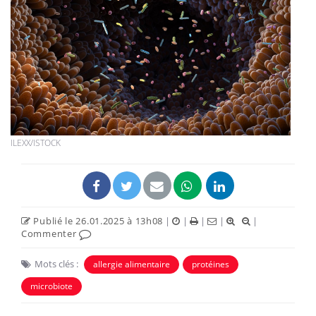
ILEXX/ISTOCK
Publié le 26.01.2025 à 13h08
|
|
|
|
|
Commenter
Mots clés :
allergie alimentaire
protéines
microbiote