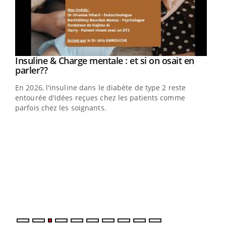
Youtube
Insuline & Charge mentale : et si on osait en
Youtube
Youtube
parler??
En 2026, l'insuline dans le diabète de type 2 reste
entourée d'idées reçues chez les patients comme
parfois chez les soignants.
Ecz
You
pour
L'ét
Vaca
Nos 