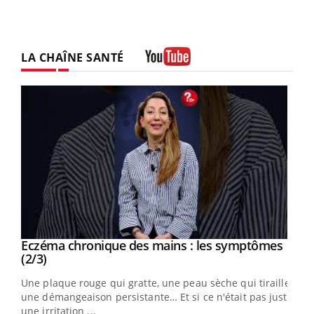
LA CHAÎNE SANTÉ
Youtube
Eczéma chronique des mains : les symptômes
Youtube
Youtube
(2/3)
ris,
Une plaque rouge qui gratte, une peau sèche qui tiraille,
une démangeaison persistante… Et si ce n'était pas juste
une irritation ...