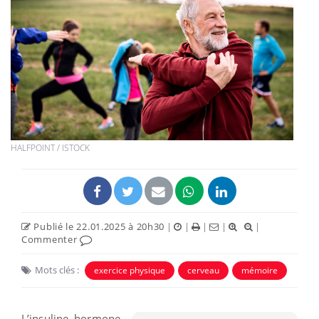
HALFPOINT / ISTOCK
Publié le 22.01.2025 à 20h30
|
|
|
|
|
Commenter
Mots clés :
exercice physique
cerveau
mémoire
L’insuline, hormone