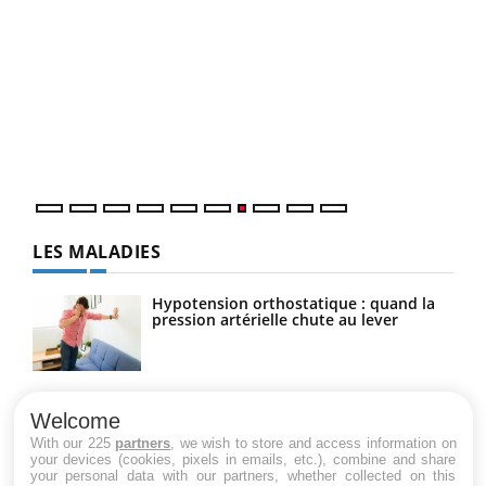
Qua
You
"Les
trav
DRH 
LES MALADIES
Hypotension orthostatique : quand la
pression artérielle chute au lever
Drépanocytose : une déformation des
globules rouges aux conséquences
Welcome
graves
With our 225
partners
, we wish to store and access information on
your devices (cookies, pixels in emails, etc.), combine and share
your personal data with our partners, whether collected on this