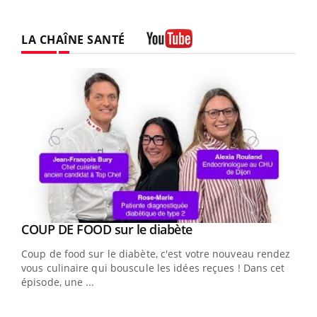
LA CHAÎNE SANTÉ
Youtube
Youtube
cès
COUP DE FOOD sur le diabète
Youtube
Coup de food sur le diabète, c'est votre nouveau rendez-
 en
vous culinaire qui bouscule les idées reçues ! Dans cet
u
épisode, une ...