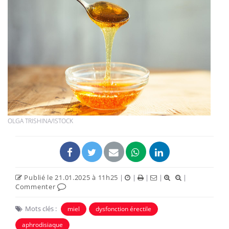
OLGA TRISHINA/ISTOCK
Publié le 21.01.2025 à 11h25
|
|
|
|
|
Commenter
Mots clés :
miel
dysfonction érectile
aphrodisiaque