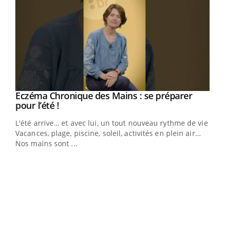
Eczéma Chronique des Mains : se préparer
Youtube
Youtube
pour l’été !
L'été arrive… et avec lui, un tout nouveau rythme de vie !
Vacances, plage, piscine, soleil, activités en plein air…
Nos mains sont ...
Dia
You
Le 
pers
ques