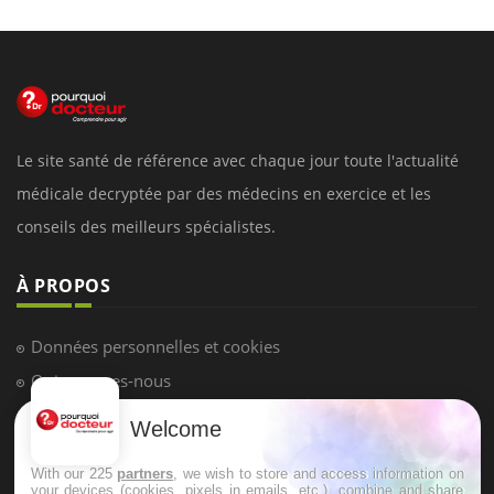
Le site santé de référence avec chaque jour toute l'actualité
médicale decryptée par des médecins en exercice et les
conseils des meilleurs spécialistes.
À PROPOS
Données personnelles et cookies
Qui sommes-nous
Conditions d'utilisation
Welcome
Plan du site
With our 225
partners
, we wish to store and access information on
Mentions Légales
your devices (cookies, pixels in emails, etc.), combine and share