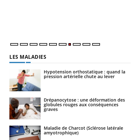
"Les
trav
DRH 
LES MALADIES
Hypotension orthostatique : quand la
pression artérielle chute au lever
Drépanocytose : une déformation des
globules rouges aux conséquences
graves
Maladie de Charcot (Sclérose latérale
amyotrophique)