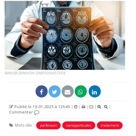
MAKHBUBAKHON ISMATOVA/ISTOCK
Publié le 19.01.2025 à 12h45
|
|
|
|
|
Commenter
Mots clés :
parkinson
nanoparticules
traitement