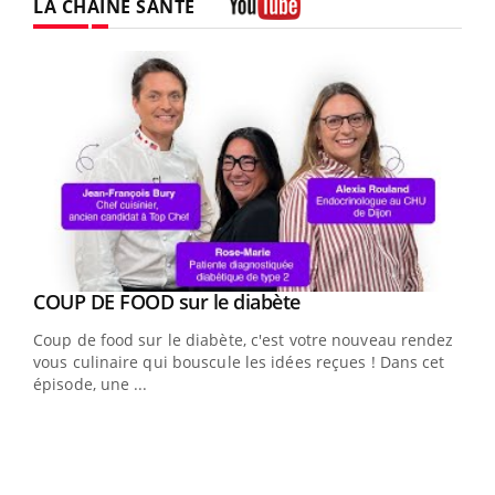
LA CHAÎNE SANTÉ
Youtube
Youtube
cès
COUP DE FOOD sur le diabète
Youtube
Coup de food sur le diabète, c'est votre nouveau rendez-
 en
vous culinaire qui bouscule les idées reçues ! Dans cet
u
épisode, une ...
Qua
You