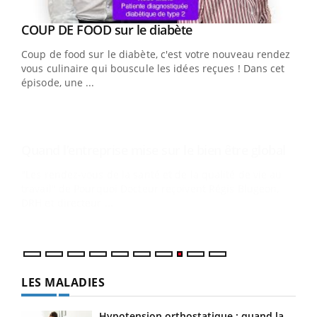
Youtube
Yout
COUP DE FOOD sur le diabète
Quand l’entreprise mise sur le bien être global
Youtube
Youtube
Coup de food sur le diabète, c'est votre nouveau rendez-
"Les rendez-vous de la santé et de la qualité de vie au
vous culinaire qui bouscule les idées reçues ! Dans cet
travail" de Pourquoi Docteur reçoivent Régis Blugeon,
épisode, une ...
DRH et directeur ...
Ecz
You
(3/3
Dans
vous
quot
LES MALADIES
Hypotension orthostatique : quand la