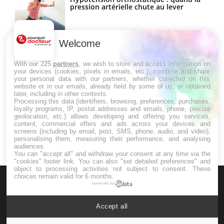
pression artérielle chute au lever
Welcome
Drépanocytose : une déformation des
globules rouges aux conséquences
graves
With our 225
partners
, we wish to store and access information on
your devices (cookies, pixels in emails, etc.), combine and share
your personal data with our partners, whether collected on this
website or in our emails, already held by some of us, or obtained
Maladie de Charcot (Sclérose latérale
later, including in other contexts.
amyotrophique)
Processing this data (identifiers, browsing, preferences, purchases,
loyalty programs, IP, postal addresses and emails, phone, precise
geolocation, etc.) allows developing and offering you services,
content, commercial offers and ads across your devices and
screens (including by email, post, SMS, phone, audio, and video),
personalising them, measuring their performance, and analysing
audiences.
You can "accept all" and withdraw your consent at any time via the
"cookies" footer link
. You can also "set detailed preferences" and
object to processing activities not subject to consent. These
choices remain valid for 6 months.
powered by
Accept all