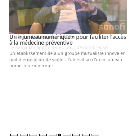
Un « jumeau numérique » pour faciliter l’accès
Youtube
Youtube
à la médecine préventive
Un établissement lié à un groupe mutualiste innove en
e
matière de bilan de santé : l'utilisation d'un « jumeau
numérique » permet ...
COU
You
Coup
vous
épis