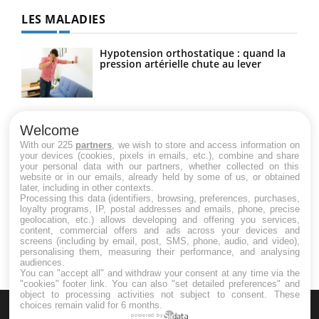
LES MALADIES
Hypotension orthostatique : quand la
pression artérielle chute au lever
Drépanocytose : une déformation des
globules rouges aux conséquences
Welcome
graves
With our 225
partners
, we wish to store and access information on
your devices (cookies, pixels in emails, etc.), combine and share
your personal data with our partners, whether collected on this
website or in our emails, already held by some of us, or obtained
Maladie de Charcot (Sclérose latérale
later, including in other contexts.
amyotrophique)
Processing this data (identifiers, browsing, preferences, purchases,
loyalty programs, IP, postal addresses and emails, phone, precise
geolocation, etc.) allows developing and offering you services,
content, commercial offers and ads across your devices and
screens (including by email, post, SMS, phone, audio, and video),
personalising them, measuring their performance, and analysing
audiences.
You can "accept all" and withdraw your consent at any time via the
"cookies" footer link
. You can also "set detailed preferences" and
object to processing activities not subject to consent. These
choices remain valid for 6 months.
powered by