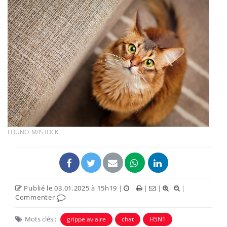
LOUNO_M/ISTOCK
Publié le 03.01.2025 à 15h19
|
|
|
|
|
Commenter
Mots clés :
grippe aviaire
chat
H5N1