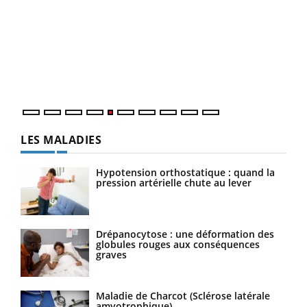
Un 
You
à l
Un é
mati
numé
LES MALADIES
Hypotension orthostatique : quand la
pression artérielle chute au lever
Drépanocytose : une déformation des
globules rouges aux conséquences
graves
Maladie de Charcot (Sclérose latérale
amyotrophique)