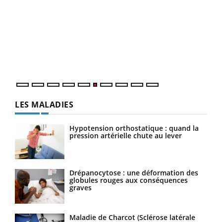
COU
You
Coup
vous
épis
LES MALADIES
Hypotension orthostatique : quand la
pression artérielle chute au lever
Drépanocytose : une déformation des
globules rouges aux conséquences
graves
Maladie de Charcot (Sclérose latérale