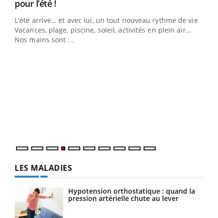
Youtube
pour l’été !
L'été arrive… et avec lui, un tout nouveau rythme de vie !
Vacances, plage, piscine, soleil, activités en plein air…
Nos mains sont ...
Dia
You
Le 
pers
ques
LES MALADIES
Hypotension orthostatique : quand la
pression artérielle chute au lever