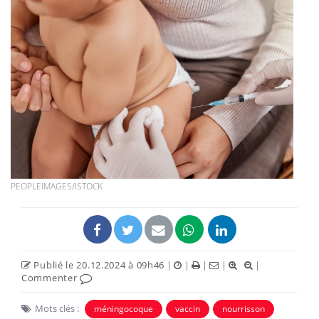
PEOPLEIMAGES/ISTOCK
Publié le 20.12.2024 à 09h46
|
|
|
|
|
Commenter
Mots clés :
méningocoque
vaccin
nourrisson