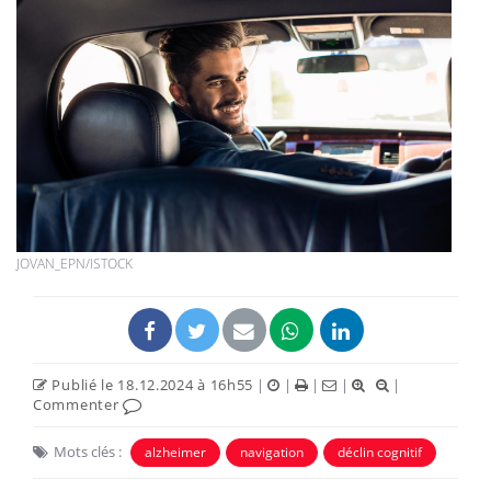
JOVAN_EPN/ISTOCK
Publié le 18.12.2024 à 16h55
|
|
|
|
|
Commenter
Mots clés :
alzheimer
navigation
déclin cognitif