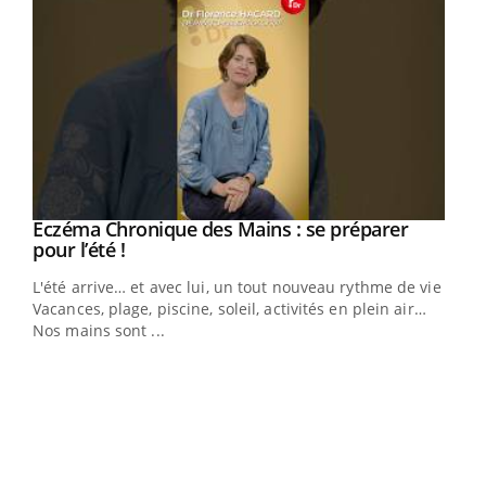
Eczéma Chronique des Mains : se préparer
Youtube
Youtube
pour l’été !
L'été arrive… et avec lui, un tout nouveau rythme de vie !
Vacances, plage, piscine, soleil, activités en plein air…
Nos mains sont ...
Youtube
Diabète & Ramadan 2026
Un 
Youtube
You
à l
Le Ramadan approche, et, pour de nombreuses
Un é
personnes atteintes de diabète, c'est une période de