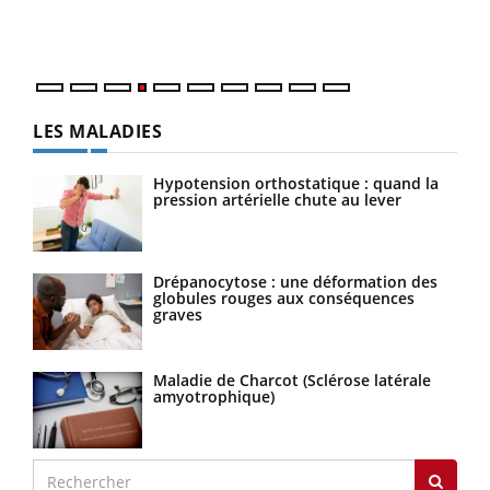
mati
questions, de défis, mais ...
numé
LES MALADIES
Hypotension orthostatique : quand la
pression artérielle chute au lever
Drépanocytose : une déformation des
globules rouges aux conséquences
graves
Maladie de Charcot (Sclérose latérale
amyotrophique)