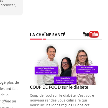
es
preuves",
LA CHAÎNE SANTÉ
Youtube
rogé plus de
Youtube
ue » pour
COUP DE FOOD sur le diabète
Youtube
es ont fait
médecine
 de la
Coup de food sur le diabète, c'est votre
nouveau rendez-vous culinaire qui
t affiné un
n groupe
bouscule les idées reçues ! Dans cet
rtements