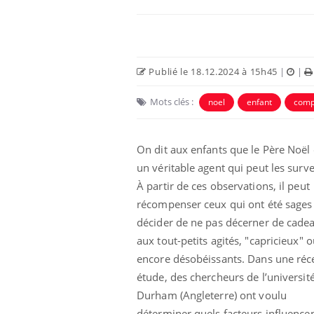
Publié le 18.12.2024 à 15h45
|
|
Mots clés :
noel
enfant
comp
On dit aux enfants que le Père Noël 
un véritable agent qui peut les survei
À partir de ces observations, il peut
récompenser ceux qui ont été sages
décider de ne pas décerner de cade
aux tout-petits agités, "capricieux" 
encore désobéissants. Dans une réc
étude, des chercheurs de l’universit
Durham (Angleterre) ont voulu
déterminer quels facteurs influencen