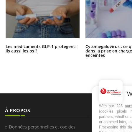
Les médicaments GLP-1 protègent-
Cytomégalovirus : ce q
ils aussi les os ?
dans la prise en char
enceintes
W
With our 225
par
À PROPOS
NEWSLETT
(cookies, pixels 
partners, whether c
or obtained later, i
Recevez toute
Données personnelles et cookies
Processing this da
infos santé