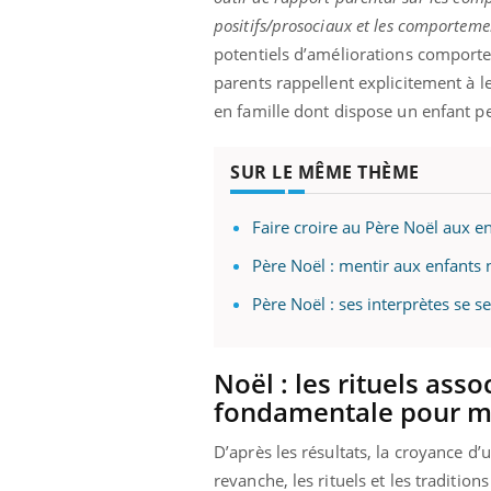
ez les soignants.
soleil, activités en plein air… Nos mains
défi
positifs/prosociaux et les comporteme
sont ...
potentiels d’améliorations comporte
parents rappellent explicitement à l
en famille dont dispose un enfant pe
SUR LE MÊME THÈME
Faire croire au Père Noël aux e
Père Noël : mentir aux enfants n
Père Noël : ses interprètes se 
Noël : les rituels ass
fondamentale pour m
D’après les résultats, la croyance d’
revanche, les rituels et les tradition