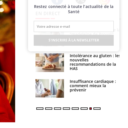
Restez connecté à toute l’actualité de la
Twitter
Facebook
Instagram
Santé
EN DIRECT
 gérer le
Cerveau : le mystère de la
 des enfants en
"madeleine de Proust"
s ?
enfin expliqué
S'INSCRIRE À LA NEWSLETTER
évention : ce que
Intolérance au gluten : les
s pourront
nouvelles
faire
recommandations de la
HAS
uel est ce
Insuffisance cardiaque :
ent autorisé aux
comment mieux la
is ?
prévenir