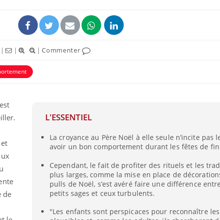
|
|
|
Commenter
ortement
est
L'ESSENTIEL
ller.
La croyance au Père Noël à elle seule n’incite pas l
 et
avoir un bon comportement durant les fêtes de fin
aux
Cependant, le fait de profiter des rituels et les trad
ou
plus larges, comme la mise en place de décorations
ente
pulls de Noël, s’est avéré faire une différence entre
petits sages et ceux turbulents.
é de
"Les enfants sont perspicaces pour reconnaître les
t le