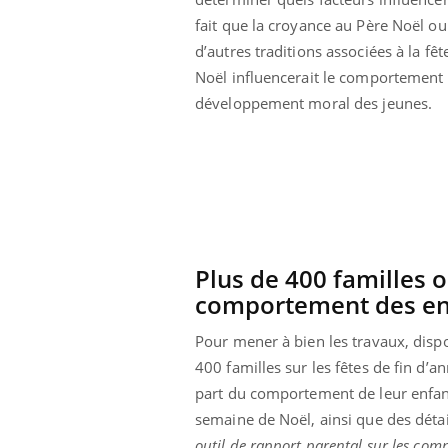
fait que la croyance au Père Noël ou
d’autres traditions associées à la fêt
Noël influencerait le comportement 
développement moral des jeunes.
Plus de 400 familles 
comportement des enf
Pour mener à bien les travaux, disp
ale : et si on
Eczéma Chronique des Mains : se
Dia
Youtube
You
400 familles sur les fêtes de fin d’
ube
Youtube
préparer pour l’été !
part du comportement de leur enfant
Le 
 diabète de type 2
L'été arrive… et avec lui, un tout nouveau
nom
semaine de Noël, ainsi que des détail
ues chez les
rythme de vie ! Vacances, plage, piscine,
diab
outil de rapport parental sur les co