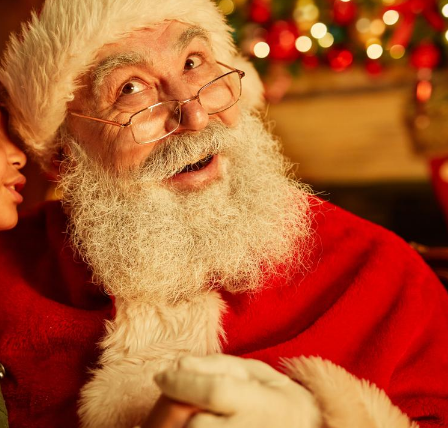
Mordue par un
Comment
barracuda, une petite fille
sommeil
secourue grâce à un
vacance
réflexe essentiel
Légionellose en Suisse :
Bilan pr
quelle est l’origine de la
les kiné
contamination ?
bientôt 
Allergies alimentaires :
TDAH : q
une nouvelle arme contre
traitem
les réactions sévères
États-Un