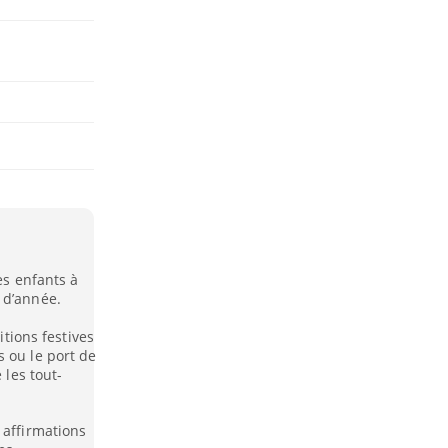
es enfants à
 d’année.
itions festives
 ou le port de
 les tout-
 affirmations