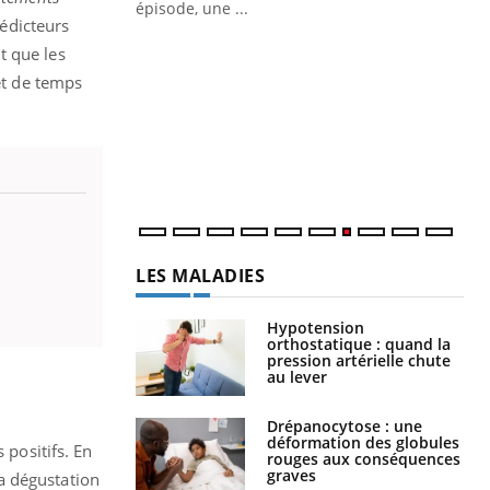
ière de bilan de
épisode, une ...
rédicteurs
« jumeau
Qu
You
t que les
êtr
et de temps
"Le
qua
Doc
dir
LES MALADIES
Hypotension
orthostatique : quand la
pression artérielle chute
au lever
Drépanocytose : une
déformation des globules
 positifs. En
rouges aux conséquences
graves
la dégustation