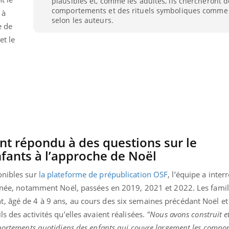
plausibles et, comme les adultes, ils chercheront d
comportements et des rituels symboliques comme 
 à
selon les auteurs.
e de
et le
ont répondu à des questions sur le
ants à l’approche de Noël
onibles sur
la plateforme de prépublication OSF
, l’équipe a inter
Youtube
bète & Ramadan 2026
Un « jumeau numériq
tube
Youtube
année, notamment Noël, passées en 2019, 2021 et 2022. Les famill
faciliter l’accès à la 
, âgé de 4 à 9 ans, au cours des six semaines précédant Noël et
Ramadan approche, et, pour de
Youtube
préventive
breuses personnes atteintes de
s des activités qu’elles avaient réalisées.
"Nous avons construit e
Un établissement lié à u
ète, c'est une période de questions, de
mportements quotidiens des enfants qui couvre largement les compo