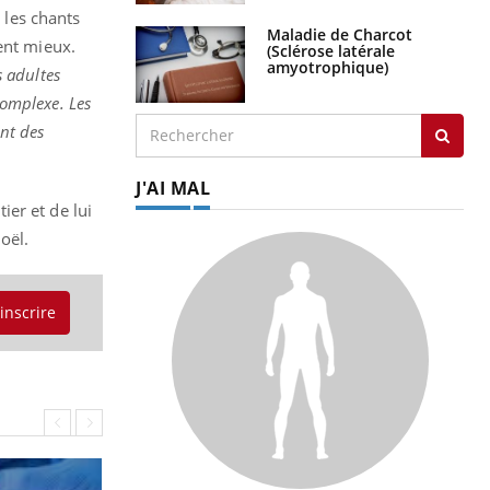
 les chants
Maladie de Charcot
ent mieux.
(Sclérose latérale
amyotrophique)
 adultes
complexe. Les
ont des
J'AI MAL
ier et de lui
oël.
'inscrire