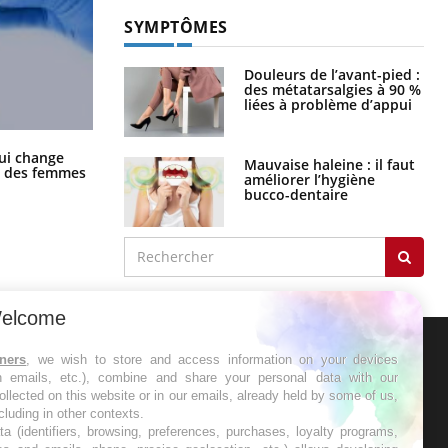
SYMPTÔMES
Douleurs de l’avant-pied :
des métatarsalgies à 90 %
liées à problème d’appui
La sieste empêche-t-elle de dormir
ui change
Mauvaise haleine : il faut
la nuit ?
ge des femmes
améliorer l’hygiène
bucco-dentaire
elcome
tners
, we wish to store and access information on your devices
ER
in emails, etc.), combine and share your personal data with our
ollected on this website or in our emails, already held by some of us,
ncluding in other contexts.
s les semaines les meilleures
ta (identifiers, browsing, preferences, purchases, loyalty programs,