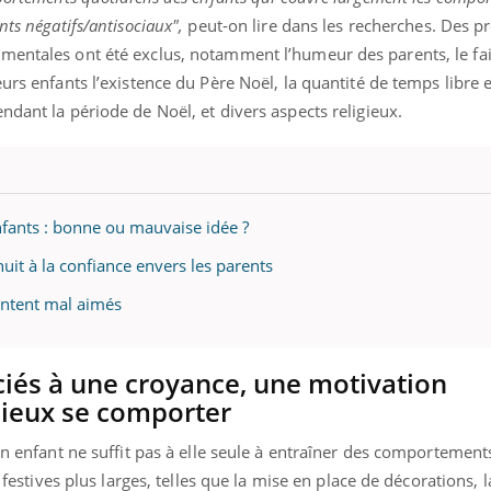
mutualiste innove en mat
s, mais ...
nts négatifs/antisociaux",
peut-on lire dans les recherches. Des p
santé : l'utilisation d'un 
numérique » permet ...
mentales ont été exclus, notamment l’humeur des parents, le fai
eurs enfants l’existence du Père Noël, la quantité de temps libre 
ndant la période de Noël, et divers aspects religieux.
nfants : bonne ou mauvaise idée ?
uit à la confiance envers les parents
sentent mal aimés
ociés à une croyance, une motivation
ieux se comporter
un enfant ne suffit pas à elle seule à entraîner des comportements
s festives plus larges, telles que la mise en place de décorations, 